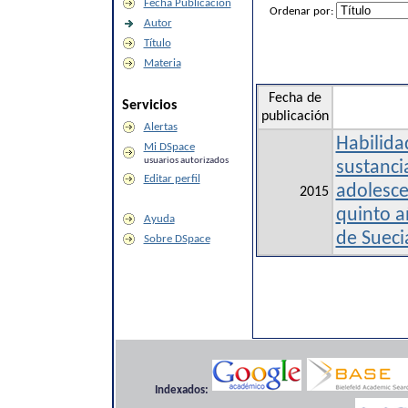
Fecha Publicación
Ordenar por:
Autor
Título
Materia
Fecha de
Servicios
publicación
Alertas
Habilida
Mi DSpace
usuarios autorizados
sustanci
Editar perfil
adolesce
2015
quinto a
Ayuda
de Suecia
Sobre DSpace
Indexados: