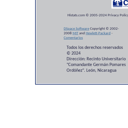
Histats.com © 2005-2024 Privacy Policy
DSpace Software
Copyright © 2002-
2008
MIT
and
Hewlett-Packard
-
Comentarios
Todos los derechos reservados
© 2024
Dirección: Recinto Universitario
"Comandante Germán Pomares
Ordóñez". León, Nicaragua