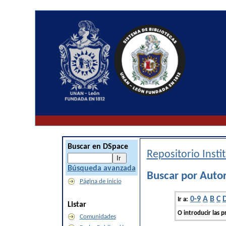
Buscar en DSpace
Repositorio Inst
Búsqueda avanzada
Buscar por Auto
Página de inicio
0-9
A
B
C
Ir a:
Listar
O introducir las p
Comunidades