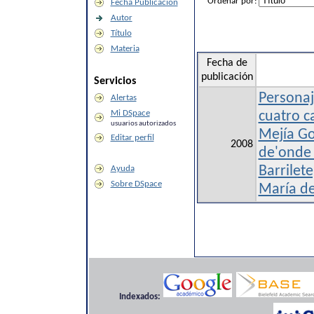
Ordenar por:
Fecha Publicación
Autor
Título
Materia
Fecha de
publicación
Servicios
Personaj
Alertas
Mi DSpace
cuatro c
usuarios autorizados
Mejía Go
Editar perfil
2008
de'onde 
Ayuda
Barrilete
Sobre DSpace
María de
Indexados: