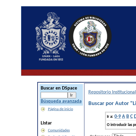
Buscar en DSpace
Repositorio Institucion
Búsqueda avanzada
Buscar por Autor "L
Página de inicio
0-9
A
B
C
Ir a:
Listar
O introducir las p
Comunidades