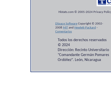
Histats.com © 2005-2024 Privacy Policy
DSpace Software
Copyright © 2002-
2008
MIT
and
Hewlett-Packard
-
Comentarios
Todos los derechos reservados
© 2024
Dirección: Recinto Universitario
"Comandante Germán Pomares
Ordóñez". León, Nicaragua