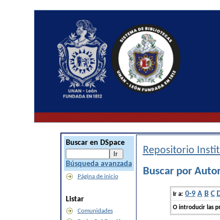
Buscar en DSpace
Repositorio Inst
Búsqueda avanzada
Buscar por Auto
Página de inicio
0-9
A
B
C
Ir a:
Listar
O introducir las p
Comunidades