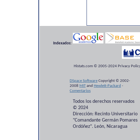
Indexados:
Histats.com © 2005-2024 Privacy Policy
DSpace Software
Copyright © 2002-
2008
MIT
and
Hewlett-Packard
-
Comentarios
Todos los derechos reservados
© 2024
Dirección: Recinto Universitario
"Comandante Germán Pomares
Ordóñez". León, Nicaragua