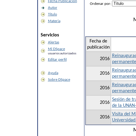
Fecha Publicación
Ordenar por:
Autor
Título
M
Materia
Servicios
Fecha de
Alertas
publicación
Mi DSpace
usuarios autorizados
Reinaugurac
2016
Editar perfil
permanente
Reinaugurac
Ayuda
2016
permanente 
Sobre DSpace
Reinaugurac
2016
permanente 
Sesión de t
2016
de la UNAN
Visita del 
2016
Universida
M