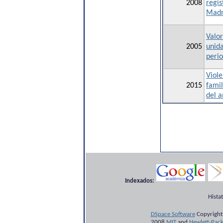
2008
regis
Madr
Valor
2005
unida
peri
Viole
2015
famil
del 
Indexados:
Hista
DSpace Software
Copyright
2008
MIT
and
Hewlett-Pac