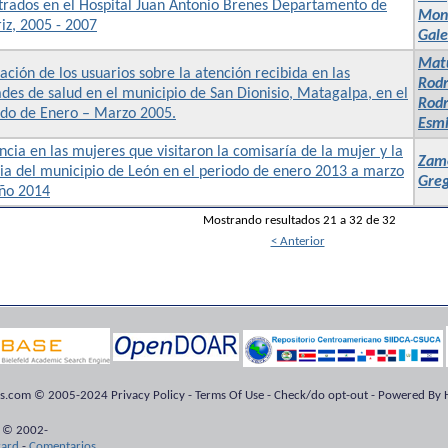
trados en el Hospital Juan Antonio Brenes Departamento de
Mond
iz, 2005 - 2007
Gale
Matu
ación de los usuarios sobre la atención recibida en las
Rodr
des de salud en el municipio de San Dionisio, Matagalpa, en el
Rodr
odo de Enero – Marzo 2005.
Esmi
ncia en las mujeres que visitaron la comisaría de la mujer y la
Zamo
ia del municipio de León en el periodo de enero 2013 a marzo
Greg
año 2014
Mostrando resultados 21 a 32 de 32
< Anterior
ts.com © 2005-2024 Privacy Policy - Terms Of Use - Check/do opt-out - Powered By H
 © 2002-
kard
-
Comentarios