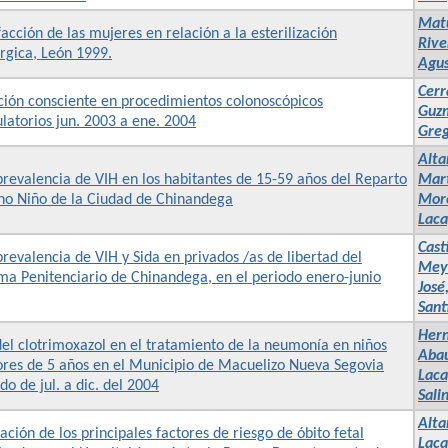
Matu
facción de las mujeres en relación a la esterilización
Rive
rgica, León 1999.
Agus
Cerr
ción consciente en procedimientos colonoscópicos
Guzm
atorios jun. 2003 a ene. 2004
Greg
Alta
revalencia de VIH en los habitantes de 15-59 años del Reparto
Mart
ino Niño de la Ciudad de Chinandega
More
Laca
Cast
revalencia de VIH y Sida en privados /as de libertad del
Meyl
ma Penitenciario de Chinandega, en el periodo enero-junio
José
Sant
Hern
el clotrimoxazol en el tratamiento de la neumonía en niños
Abaú
res de 5 años en el Municipio de Macuelizo Nueva Segovia
Laca
do de jul. a dic. del 2004
Sali
Alta
ación de los principales factores de riesgo de óbito fetal
Laca