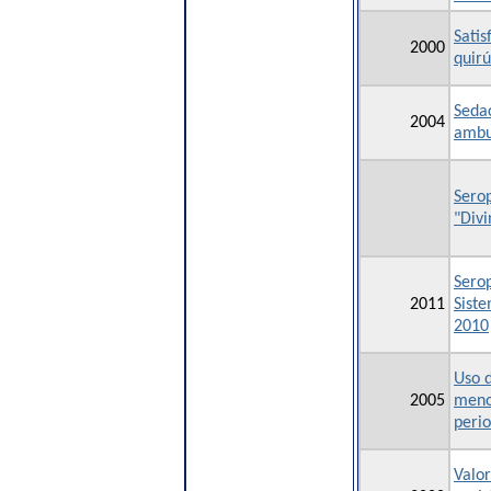
Satis
2000
quirú
Seda
2004
ambul
Serop
"Div
Serop
2011
Siste
2010
Uso d
2005
meno
perio
Valor