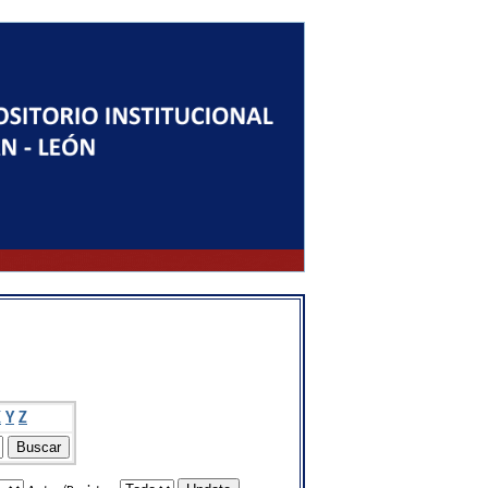
X
Y
Z