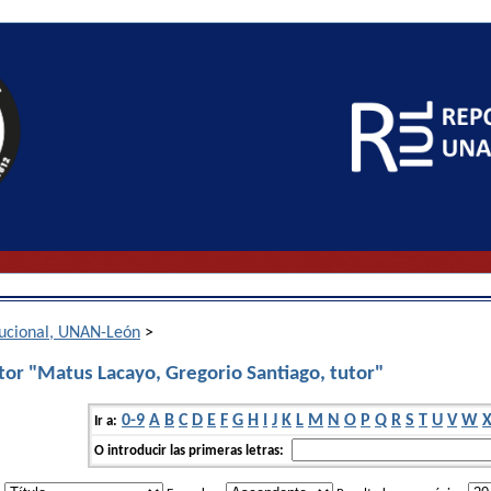
itucional, UNAN-León
>
tor "Matus Lacayo, Gregorio Santiago, tutor"
0-9
A
B
C
D
E
F
G
H
I
J
K
L
M
N
O
P
Q
R
S
T
U
V
W
Ir a:
O introducir las primeras letras: