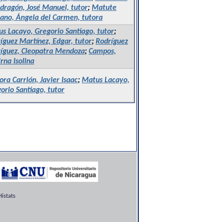
ragón, José Manuel, tutor
;
Matute
ano, Ángela del Carmen, tutora
s Lacayo, Gregorio Santiago, tutor
;
íguez Martínez, Edgar, tutor
;
Rodríguez
íguez, Cleopatra Mendoza
;
Campos,
rna Isolina
ra Carrión, Javier Isaac
;
Matus Lacayo,
orio Santiago, tutor
istats