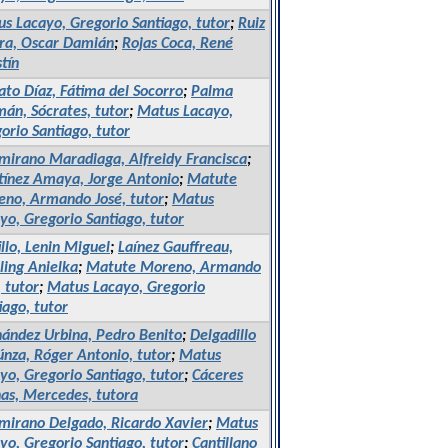
s Lacayo, Gregorio Santiago, tutor
;
Ruiz
ra, Oscar Damián
;
Rojas Coca, René
tín
ato Díaz, Fátima del Socorro
;
Palma
án, Sócrates, tutor
;
Matus Lacayo,
orio Santiago, tutor
mirano Maradiaga, Alfreidy Francisca
;
ínez Amaya, Jorge Antonio
;
Matute
no, Armando José, tutor
;
Matus
yo, Gregorio Santiago, tutor
illo, Lenin Miguel
;
Laínez Gauffreau,
ing Anielka
;
Matute Moreno, Armando
, tutor
;
Matus Lacayo, Gregorio
iago, tutor
ández Urbina, Pedro Benito
;
Delgadillo
nza, Róger Antonio, tutor
;
Matus
yo, Gregorio Santiago, tutor
;
Cáceres
nas, Mercedes, tutora
mirano Delgado, Ricardo Xavier
;
Matus
yo, Gregorio Santiago, tutor
;
Cantillano