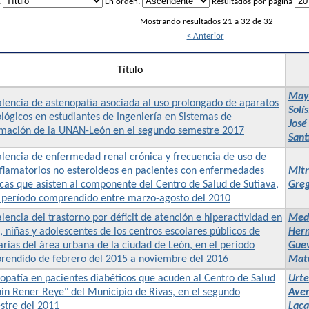
:
En orden:
Resultados por página
Mostrando resultados 21 a 32 de 32
< Anterior
Título
Mayo
lencia de astenopatía asociada al uso prolongado de aparatos
Solí
lógicos en estudiantes de Ingeniería en Sistemas de
José
rmación de la UNAN-León en el segundo semestre 2017
Sant
lencia de enfermedad renal crónica y frecuencia de uso de
nflamatorios no esteroideos en pacientes con enfermedades
Mitr
cas que asisten al componente del Centro de Salud de Sutiava,
Greg
l período comprendido entre marzo-agosto del 2010
lencia del trastorno por déficit de atención e hiperactividad en
Medr
, niñas y adolescentes de los centros escolares públicos de
Hern
rias del área urbana de la ciudad de León, en el periodo
Guev
rendido de febrero del 2015 a noviembre del 2016
Matu
opatía en pacientes diabéticos que acuden al Centro de Salud
Urte
in Rener Reye" del Municipio de Rivas, en el segundo
Aven
stre del 2011
Laca