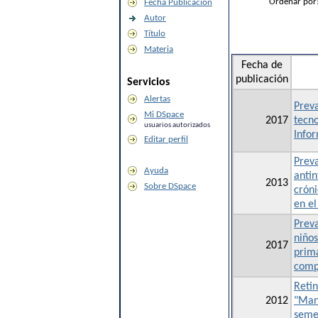
Ordenar por
Fecha Publicación
Autor
Título
Materia
Fecha de
publicación
Servicios
Alertas
Preva
Mi DSpace
2017
tecno
usuarios autorizados
Info
Editar perfil
Preva
Ayuda
anti
2013
Sobre DSpace
cróni
en e
Preva
niños
2017
prima
comp
Retin
2012
"Man
seme