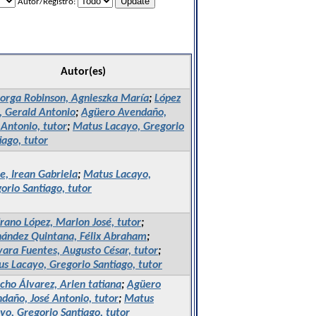
Autor/Registro:
Autor(es)
rga Robinson, Agnieszka María
;
López
s, Gerald Antonio
;
Agüero Avendaño,
 Antonio, tutor
;
Matus Lacayo, Gregorio
iago, tutor
e, Irean Gabriela
;
Matus Lacayo,
orio Santiago, tutor
ano López, Marlon José, tutor
;
ández Quintana, Félix Abraham
;
ara Fuentes, Augusto César, tutor
;
s Lacayo, Gregorio Santiago, tutor
cho Álvarez, Arlen tatiana
;
Agüero
daño, José Antonio, tutor
;
Matus
yo, Gregorio Santiago, tutor