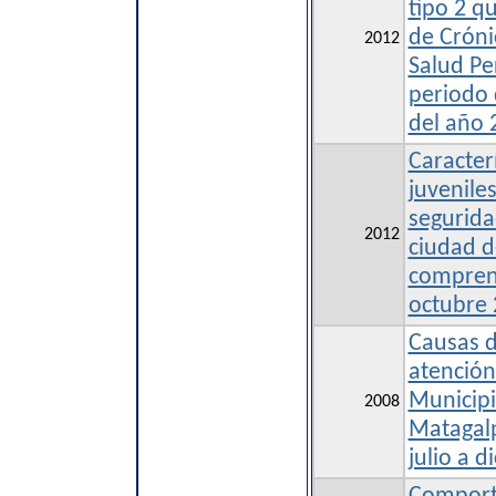
tipo 2 q
de Cróni
2012
Salud Pe
periodo 
del año 
Caracter
juvenile
segurida
2012
ciudad d
compren
octubre
Causas d
atención
Municipi
2008
Matagalp
julio a 