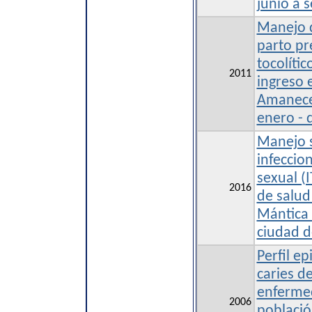
junio a 
Manejo 
parto pr
tocolíti
2011
ingreso 
Amanece
enero - 
Manejo s
infeccio
sexual (I
2016
de salud
Mántica 
ciudad d
Perfil e
caries de
enfermed
2006
població