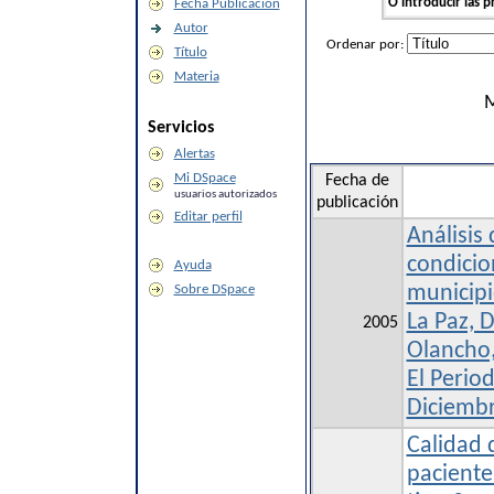
O introducir las p
Fecha Publicación
Autor
Ordenar por:
Título
Materia
M
Servicios
Alertas
Mi DSpace
Fecha de
usuarios autorizados
publicación
Editar perfil
Análisis 
condicio
Ayuda
Sobre DSpace
municipi
La Paz, 
2005
Olancho,
El Perio
Diciembr
Calidad 
paciente