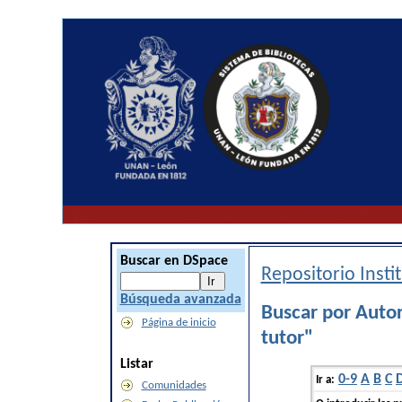
Buscar en DSpace
Repositorio Inst
Búsqueda avanzada
Buscar por Autor
Página de inicio
tutor"
Listar
0-9
A
B
C
Ir a:
Comunidades