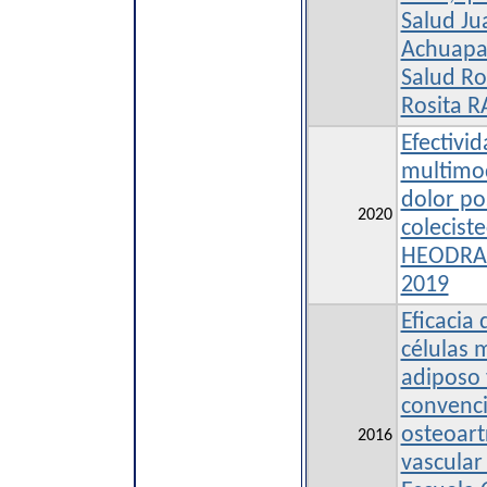
Salud Ju
Achuapa
Salud Ro
Rosita 
Efectivid
multimod
dolor po
2020
colecist
HEODRA-
2019
Eficacia 
células 
adiposo 
convenci
osteoart
2016
vascular 