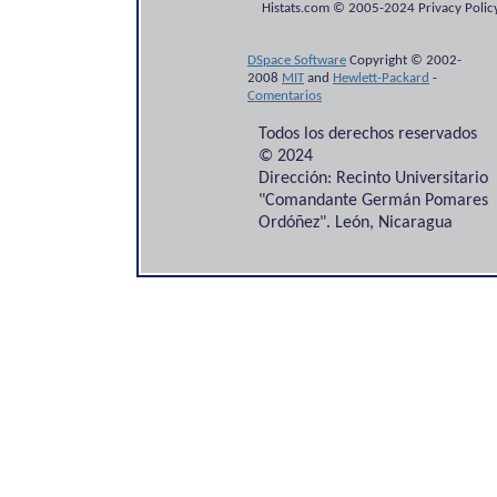
Histats.com © 2005-2024 Privacy Policy
DSpace Software
Copyright © 2002-
2008
MIT
and
Hewlett-Packard
-
Comentarios
Todos los derechos reservados
© 2024
Dirección: Recinto Universitario
"Comandante Germán Pomares
Ordóñez". León, Nicaragua