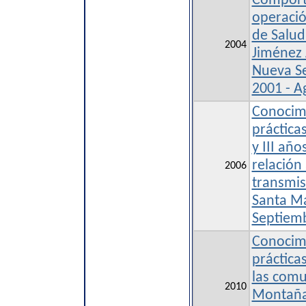
Comporta
operació
de Salud
2004
Jiménez 
Nueva Se
2001 - A
Conocimi
prácticas
y III añ
relación 
2006
transmis
Santa Ma
Septiem
Conocimi
práctica
las comu
2010
Montaña