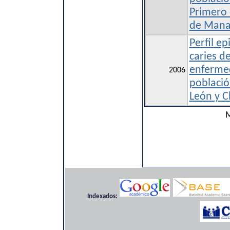
Primero 
de Man
Perfil e
caries de
enfermed
2006
població
León y 
M
Indexados: