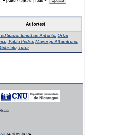
Autor/Registro:
Autor(es)
red Suazo, Jonathan Antonio
;
Oriza
nco, Pablo Pedro
;
Mayorga Altamirano,
Gabriela, tutor
istats
ón
se distribuye