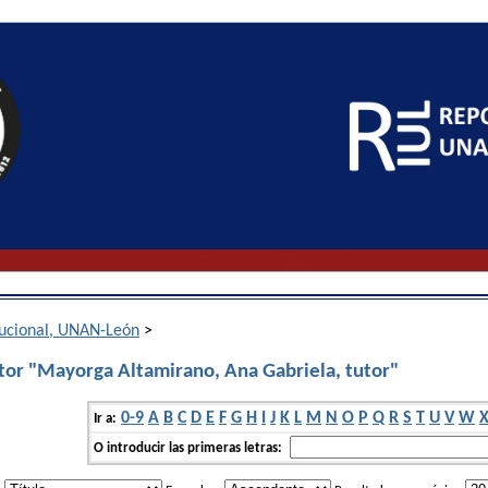
itucional, UNAN-León
>
tor "Mayorga Altamirano, Ana Gabriela, tutor"
0-9
A
B
C
D
E
F
G
H
I
J
K
L
M
N
O
P
Q
R
S
T
U
V
W
Ir a:
O introducir las primeras letras: