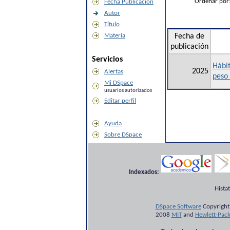
Ordenar por
Fecha Publicación
Autor
Título
Materia
Fecha de
publicación
Servicios
Hábit
2025
Alertas
peso 
Mi DSpace
usuarios autorizados
Editar perfil
Ayuda
Sobre DSpace
Indexados:
Hista
DSpace Software
Copyright
2008
MIT
and
Hewlett-Pac