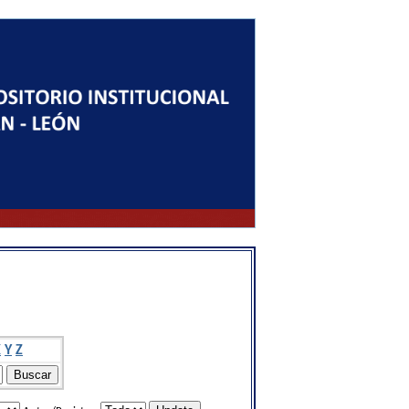
X
Y
Z