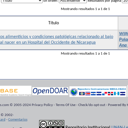
:
En orden:
Resultados por página
Mostrando resultados 1 a 1 de 1
Título
Wilf
os alimenticios y condiciones patológicas relacionado al bajo
Pola
al nacer en un Hospital del Occidente de Nicaragua
Ana 
Mostrando resultados 1 a 1 de 1
ts.com © 2005-2024 Privacy Policy - Terms Of Use - Check/do opt-out - Powered By H
 © 2002-
kard
-
Comentarios
Repositorio Institucional
UNAN-Le