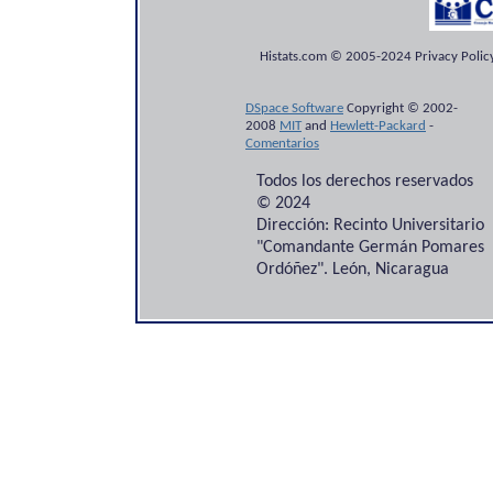
Histats.com © 2005-2024 Privacy Policy
DSpace Software
Copyright © 2002-
2008
MIT
and
Hewlett-Packard
-
Comentarios
Todos los derechos reservados
© 2024
Dirección: Recinto Universitario
"Comandante Germán Pomares
Ordóñez". León, Nicaragua