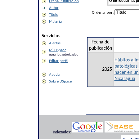
O introducir las p
Fecha Publicación
Autor
Ordenar por:
Título
Materia
Servicios
Fecha de
Alertas
publicación
Mi DSpace
usuarios autorizados
Hábitos alim
Editar perfil
patológicas 
2025
nacer en un
Ayuda
Nicaragua
Sobre DSpace
Indexados: