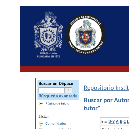
Buscar en DSpace
Repositorio Inst
Búsqueda avanzada
Buscar por Auto
Página de inicio
tutor"
Listar
0-9
A
B
C
Ir a:
Comunidades