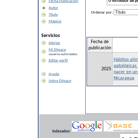
O introducir las p
Fecha Publicación
Autor
Ordenar por:
Título
Materia
Servicios
Fecha de
Alertas
publicación
Mi DSpace
usuarios autorizados
Hábitos alim
Editar perfil
patológicas 
2025
nacer en un
Ayuda
Nicaragua
Sobre DSpace
Indexados: