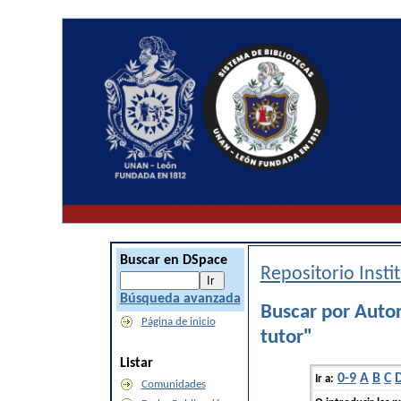
Buscar en DSpace
Repositorio Inst
Búsqueda avanzada
Buscar por Auto
Página de inicio
tutor"
Listar
0-9
A
B
C
Ir a:
Comunidades