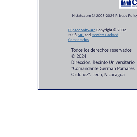
Histats.com © 2005-2024 Privacy Policy
DSpace Software
Copyright © 2002-
2008
MIT
and
Hewlett-Packard
-
Comentarios
Todos los derechos reservados
© 2024
Dirección: Recinto Universitario
"Comandante Germán Pomares
Ordóñez". León, Nicaragua