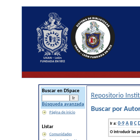
Buscar en DSpace
Repositorio Inst
Búsqueda avanzada
Buscar por Auto
Página de inicio
0-9
A
B
C
Ir a:
Listar
O introducir las p
Comunidades