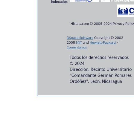
Indexados:
Histats.com © 2005-2024 Privacy Policy
DSpace Software
Copyright © 2002-
2008
MIT
and
Hewlett-Packard
-
Comentarios
Todos los derechos reservados
© 2024
Dirección: Recinto Universitario
"Comandante Germán Pomares
Ordóñez". León, Nicaragua