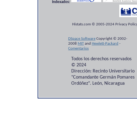
Indexados:
Histats.com © 2005-2024 Privacy Policy
DSpace Software
Copyright © 2002-
2008
MIT
and
Hewlett-Packard
-
Comentarios
Todos los derechos reservados
© 2024
Dirección: Recinto Universitario
"Comandante Germán Pomares
Ordóñez". León, Nicaragua