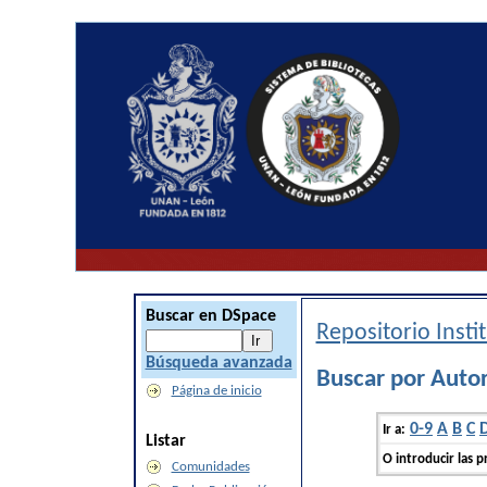
Buscar en DSpace
Repositorio Inst
Búsqueda avanzada
Buscar por Auto
Página de inicio
0-9
A
B
C
Ir a:
Listar
O introducir las p
Comunidades