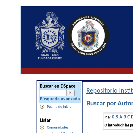
Buscar en DSpace
Repositorio Inst
Búsqueda avanzada
Buscar por Auto
Página de inicio
0-9
A
B
C
Ir a:
Listar
O introducir las p
Comunidades