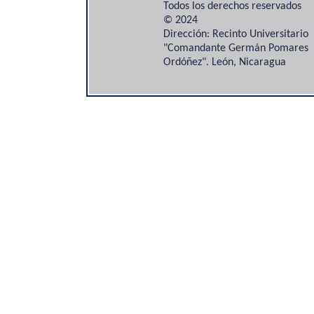
Todos los derechos reservados
© 2024
Dirección: Recinto Universitario
"Comandante Germán Pomares
Ordóñez". León, Nicaragua