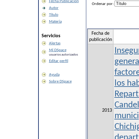
Fecha Publicación
Ordenar por:
Autor
Título
Materia
Fecha de
Servicios
publicación
Alertas
Insegu
Mi DSpace
usuarios autorizados
genera
Editar perfil
factor
Ayuda
los ha
Sobre DSpace
Repart
Candel
2013
munici
Chichi
depar