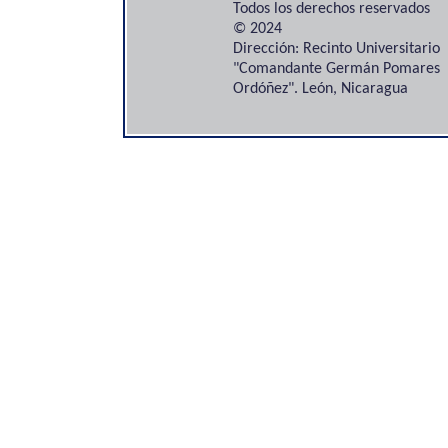
Todos los derechos reservados
© 2024
Dirección: Recinto Universitario
"Comandante Germán Pomares
Ordóñez". León, Nicaragua