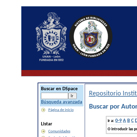
Buscar en DSpace
Repositorio Inst
Búsqueda avanzada
Buscar por Auto
Página de inicio
0-9
A
B
C
Ir a:
Listar
O introducir las p
Comunidades