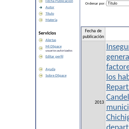
Fecha Publicación
Ordenar por:
Autor
Título
Materia
Fecha de
Servicios
publicación
Alertas
Insegu
Mi DSpace
usuarios autorizados
genera
Editar perfil
factor
Ayuda
los ha
Sobre DSpace
Repart
Candel
2013
munici
Chichi
depar