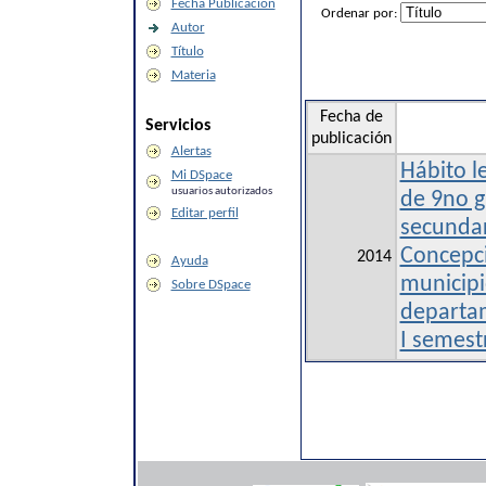
Fecha Publicación
Ordenar por:
Autor
Título
Materia
Fecha de
Servicios
publicación
Alertas
Hábito l
Mi DSpace
usuarios autorizados
de 9no g
Editar perfil
secundar
Concepci
2014
Ayuda
municipio
Sobre DSpace
departa
I semest