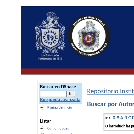
Buscar en DSpace
Repositorio Inst
Búsqueda avanzada
Buscar por Autor
Página de inicio
0-9
A
B
C
Ir a:
Listar
O introducir las p
Comunidades