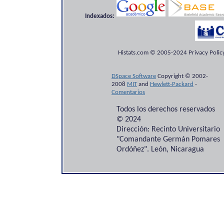
Indexados:
Histats.com © 2005-2024 Privacy Policy
DSpace Software
Copyright © 2002-
2008
MIT
and
Hewlett-Packard
-
Comentarios
Todos los derechos reservados
© 2024
Dirección: Recinto Universitario
"Comandante Germán Pomares
Ordóñez". León, Nicaragua