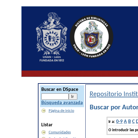
Buscar en DSpace
Repositorio Inst
Búsqueda avanzada
Buscar por Autor
Página de inicio
0-9
A
B
C
Ir a:
Listar
O introducir las p
Comunidades