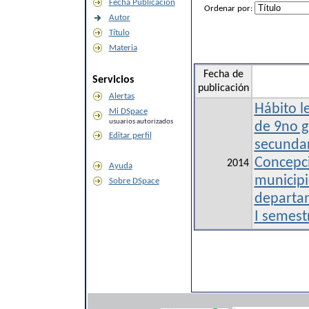
Fecha Publicación
Ordenar por:
Autor
Título
Materia
Fecha de
Servicios
publicación
Alertas
Hábito l
Mi DSpace
usuarios autorizados
de 9no g
Editar perfil
secundar
Concepci
2014
Ayuda
municipio
Sobre DSpace
departa
I semest