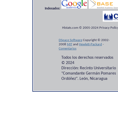
Indexados:
Histats.com © 2005-2024 Privacy Policy
DSpace Software
Copyright © 2002-
2008
MIT
and
Hewlett-Packard
-
Comentarios
Todos los derechos reservados
© 2024
Dirección: Recinto Universitario
"Comandante Germán Pomares
Ordóñez". León, Nicaragua