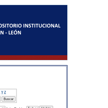
X
Y
Z