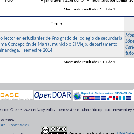
:
En orden:
Resultados por página
Mostrando resultados 1 a 1 de 1
Título
Mont
o lector en estudiantes de 9no grado del colegio de secundaria
Lópe
sima Concepción de María, municipio El Viejo, departamento
Carl
hinandega, I semestre 2014
tuto
Mostrando resultados 1 a 1 de 1
ts.com © 2005-2024 Privacy Policy - Terms Of Use - Check/do opt-out - Powered By H
 © 2002-
kard
-
Comentarios
Repositorio Institucional
UNAN-Le