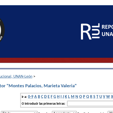
itucional, UNAN-León
>
tor "Montes Palacios, Marieta Valeria"
0-9
A
B
C
D
E
F
G
H
I
J
K
L
M
N
O
P
Q
R
S
T
U
V
W
Ir a:
O introducir las primeras letras: