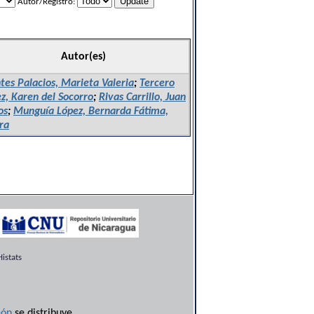
Autor/Registro:
Autor(es)
es Palacios, Marieta Valeria
;
Tercero
z, Karen del Socorro
;
Rivas Carrillo, Juan
os
;
Munguía López, Bernarda Fátima,
ra
istats
ón
se distribuye