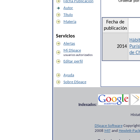
Ordenar por
Fecha Publicación
Autor
Título
Materia
Fecha de
publicación
Servicios
Hábit
Alertas
2014
Purí
Mi DSpace
de C
usuarios autorizados
Editar perfil
Ayuda
Sobre DSpace
Indexados:
Hista
DSpace Software
Copyright
2008
MIT
and
Hewlett-Pac