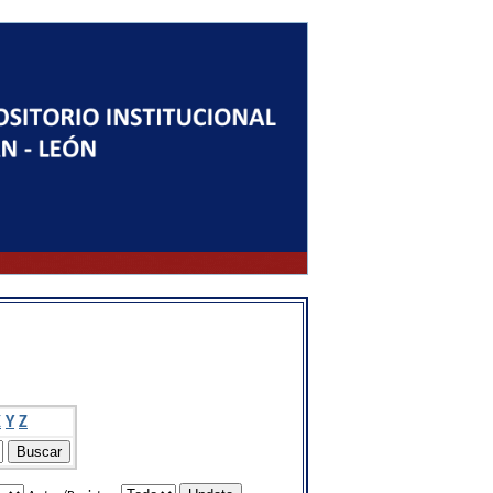
X
Y
Z