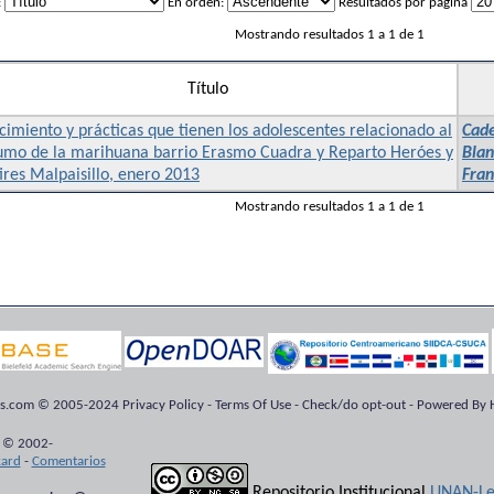
:
En orden:
Resultados por página
Mostrando resultados 1 a 1 de 1
Título
imiento y prácticas que tienen los adolescentes relacionado al
Cade
umo de la marihuana barrio Erasmo Cuadra y Reparto Heróes y
Blan
res Malpaisillo, enero 2013
Fran
Mostrando resultados 1 a 1 de 1
ts.com © 2005-2024 Privacy Policy - Terms Of Use - Check/do opt-out - Powered By H
 © 2002-
kard
-
Comentarios
Repositorio Institucional
UNAN-Le