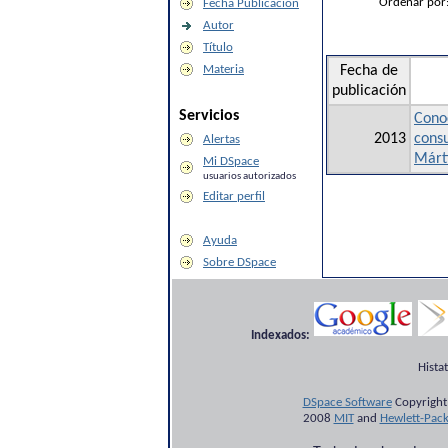
Ordenar por
Fecha Publicación
Autor
Título
Materia
Fecha de
publicación
Servicios
Conoc
2013
cons
Alertas
Márti
Mi DSpace
usuarios autorizados
Editar perfil
Ayuda
Sobre DSpace
Indexados:
Hista
DSpace Software
Copyright
2008
MIT
and
Hewlett-Pac