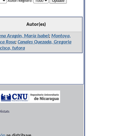
Autor/Registro:
Autor(es)
na Aragón, María Isabel
;
Montoya,
ca Rosa
;
Canales Quezada, Gregoria
cisca, tutora
istats
ón
se distribuye