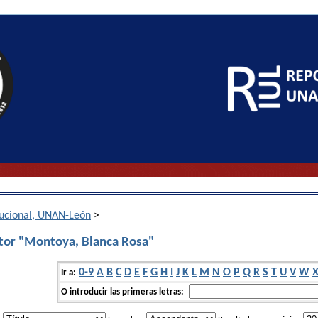
itucional, UNAN-León
>
tor "Montoya, Blanca Rosa"
0-9
A
B
C
D
E
F
G
H
I
J
K
L
M
N
O
P
Q
R
S
T
U
V
W
Ir a:
O introducir las primeras letras: