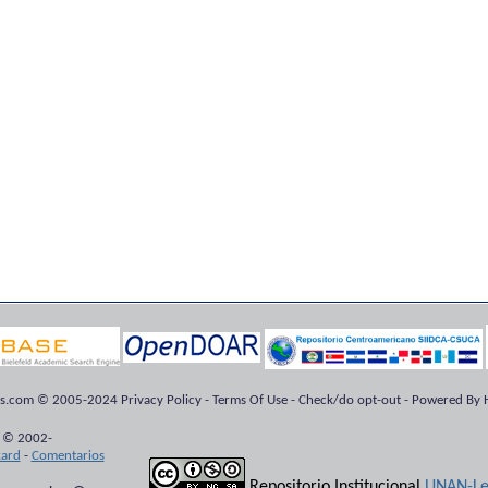
ts.com © 2005-2024 Privacy Policy - Terms Of Use - Check/do opt-out - Powered By H
 © 2002-
kard
-
Comentarios
Repositorio Institucional
UNAN-Le