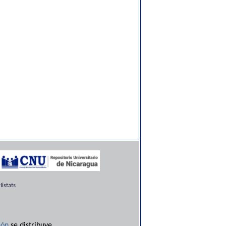
istats
ón
se distribuye