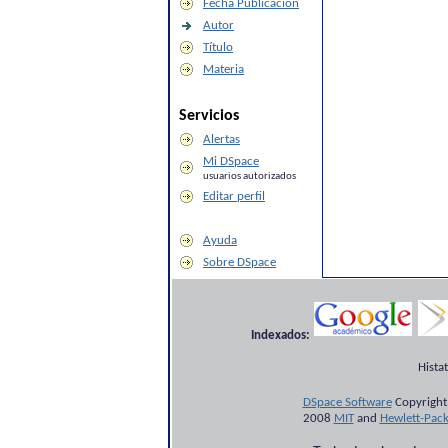
Fecha Publicación
Autor
Título
Materia
Servicios
Alertas
Mi DSpace
usuarios autorizados
Editar perfil
Ayuda
Sobre DSpace
Indexados:
Hista
DSpace Software
Copyright
2008
MIT
and
Hewlett-Pac