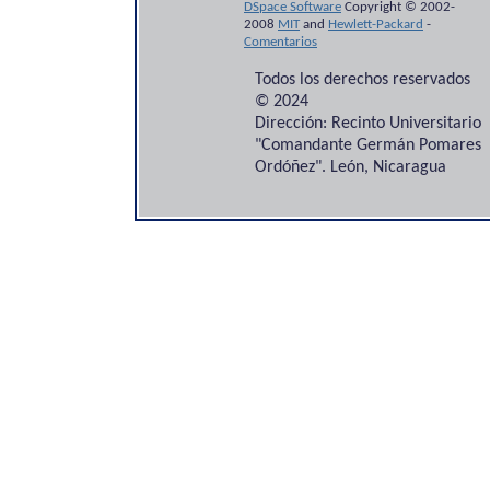
DSpace Software
Copyright © 2002-
2008
MIT
and
Hewlett-Packard
-
Comentarios
Todos los derechos reservados
© 2024
Dirección: Recinto Universitario
"Comandante Germán Pomares
Ordóñez". León, Nicaragua