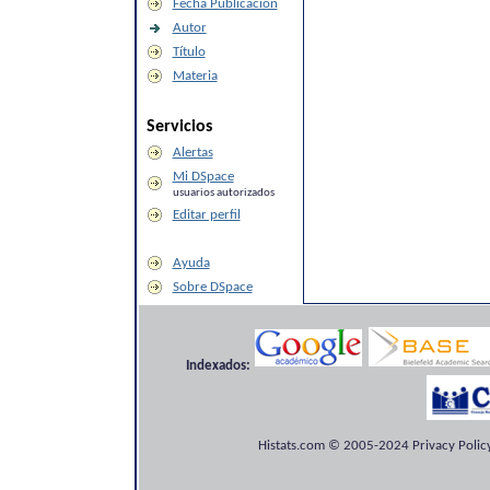
Fecha Publicación
Autor
Título
Materia
Servicios
Alertas
Mi DSpace
usuarios autorizados
Editar perfil
Ayuda
Sobre DSpace
Indexados:
Histats.com © 2005-2024 Privacy Policy