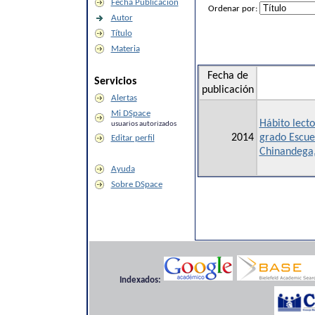
Fecha Publicación
Ordenar por:
Autor
Título
Materia
Fecha de
Servicios
publicación
Alertas
Mi DSpace
Hábito lecto
usuarios autorizados
2014
grado Escue
Editar perfil
Chinandega,
Ayuda
Sobre DSpace
Indexados: