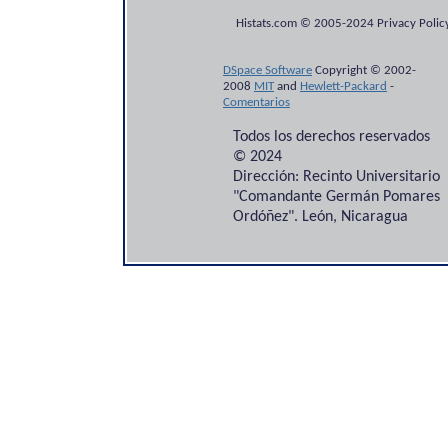
Histats.com © 2005-2024 Privacy Policy
DSpace Software
Copyright © 2002-
2008
MIT
and
Hewlett-Packard
-
Comentarios
Todos los derechos reservados
© 2024
Dirección: Recinto Universitario
"Comandante Germán Pomares
Ordóñez". León, Nicaragua