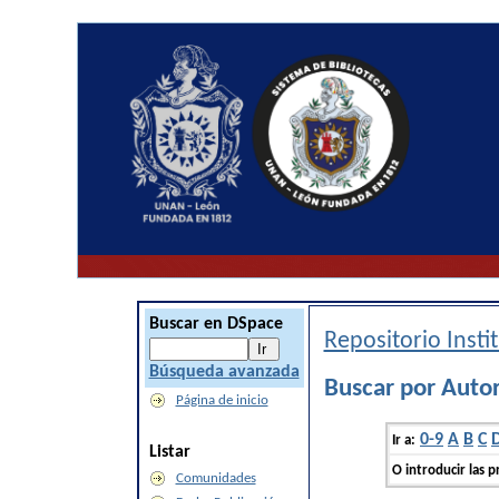
Buscar en DSpace
Repositorio Inst
Búsqueda avanzada
Buscar por Autor
Página de inicio
0-9
A
B
C
Ir a:
Listar
O introducir las p
Comunidades