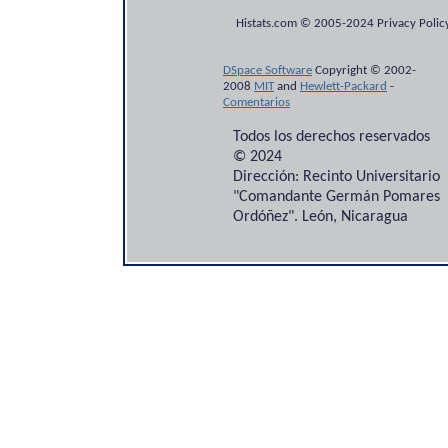
Histats.com © 2005-2024 Privacy Policy
DSpace Software
Copyright © 2002-
2008
MIT
and
Hewlett-Packard
-
Comentarios
Todos los derechos reservados
© 2024
Dirección: Recinto Universitario
"Comandante Germán Pomares
Ordóñez". León, Nicaragua