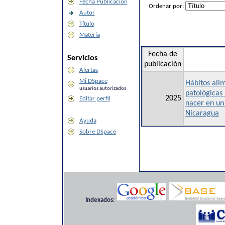
Fecha Publicación
Ordenar por:
Autor
Título
Materia
Fecha de
Servicios
publicación
Alertas
Mi DSpace
Hábitos alim
usuarios autorizados
patológicas 
2025
Editar perfil
nacer en un
Nicaragua
Ayuda
Sobre DSpace
Indexados: