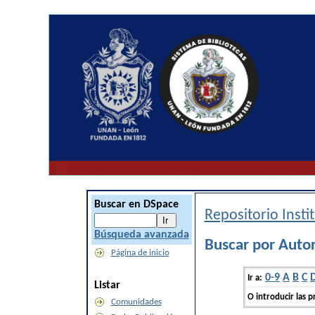
Buscar en DSpace
Repositorio Inst
Búsqueda avanzada
Buscar por Autor
Página de inicio
0-9
A
B
C
Ir a:
Listar
O introducir las p
Comunidades