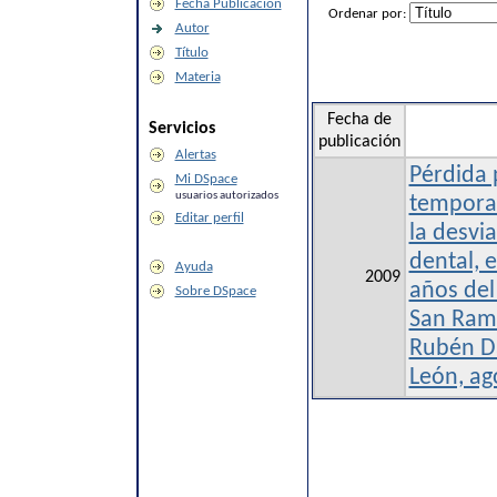
Fecha Publicación
Ordenar por:
Autor
Título
Materia
Fecha de
Servicios
publicación
Alertas
Pérdida 
Mi DSpace
usuarios autorizados
temporal
Editar perfil
la desvi
dental, 
Ayuda
2009
años del
Sobre DSpace
San Ramó
Rubén Da
León, ag