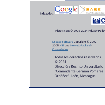
Indexados:
Histats.com © 2005-2024 Privacy Policy
DSpace Software
Copyright © 2002-
2008
MIT
and
Hewlett-Packard
-
Comentarios
Todos los derechos reservados
© 2024
Dirección: Recinto Universitario
"Comandante Germán Pomares
Ordóñez". León, Nicaragua