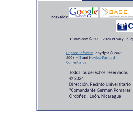
Indexados:
Histats.com © 2005-2024 Privacy Policy
DSpace Software
Copyright © 2002-
2008
MIT
and
Hewlett-Packard
-
Comentarios
Todos los derechos reservados
© 2024
Dirección: Recinto Universitario
"Comandante Germán Pomares
Ordóñez". León, Nicaragua