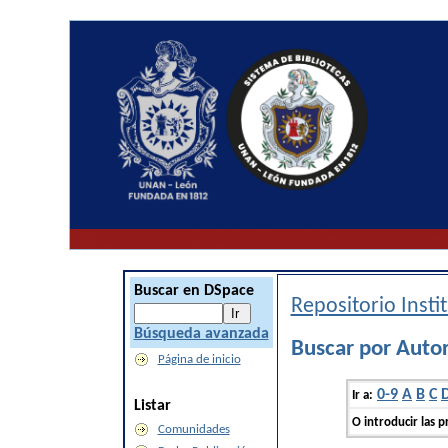
Buscar en DSpace
Repositorio Inst
Búsqueda avanzada
Buscar por Autor
Página de inicio
0-9
A
B
C
Ir a:
Listar
O introducir las p
Comunidades