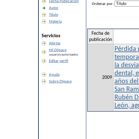
Fecha Publicación
Ordenar por:
Autor
Título
Materia
Fecha de
Servicios
publicación
Alertas
Pérdida 
Mi DSpace
usuarios autorizados
temporal
Editar perfil
la desvi
dental, 
Ayuda
2009
años del
Sobre DSpace
San Ramó
Rubén Da
León, ag