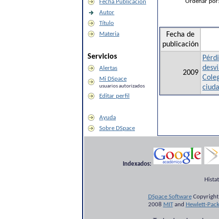
Ordenar por
Fecha Publicación
Autor
Título
Materia
Fecha de
publicación
Servicios
Pérdi
desvi
Alertas
2009
Coleg
Mi DSpace
usuarios autorizados
ciud
Editar perfil
Ayuda
Sobre DSpace
Indexados:
Hista
DSpace Software
Copyright
2008
MIT
and
Hewlett-Pac