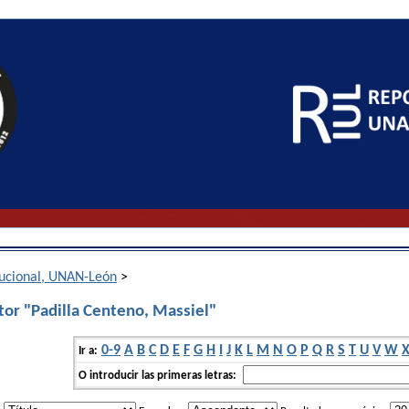
itucional, UNAN-León
>
tor "Padilla Centeno, Massiel"
0-9
A
B
C
D
E
F
G
H
I
J
K
L
M
N
O
P
Q
R
S
T
U
V
W
Ir a:
O introducir las primeras letras: