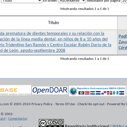
:
En orden:
Resultados por página
Mostrando resultados 1 a 1 de 1
Título
da prematura de dientes temporales y su relación con la
Padi
ación de la línea media dental, en niños de 8 a 10 años del
Zay
io Tridentino San Ramón y Centro Escolar Rubén Darío de la
Córd
ad de León, agosto-septiembre 2008
Mostrando resultados 1 a 1 de 1
ts.com © 2005-2024 Privacy Policy - Terms Of Use - Check/do opt-out - Powered By H
 © 2002-
kard
-
Comentarios
Repositorio Institucional
UNAN-Le