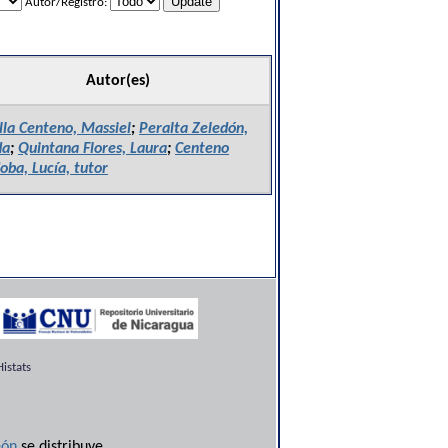
Autor/Registro:
Autor(es)
lla Centeno, Massiel
;
Peralta Zeledón,
da
;
Quintana Flores, Laura
;
Centeno
oba, Lucía, tutor
istats
ón
se distribuye