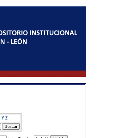
X
Y
Z