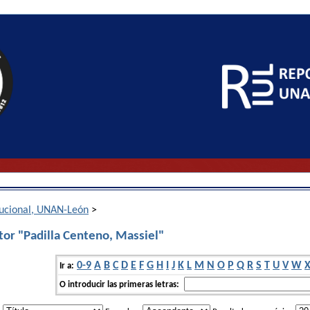
itucional, UNAN-León
>
tor "Padilla Centeno, Massiel"
0-9
A
B
C
D
E
F
G
H
I
J
K
L
M
N
O
P
Q
R
S
T
U
V
W
Ir a:
O introducir las primeras letras: