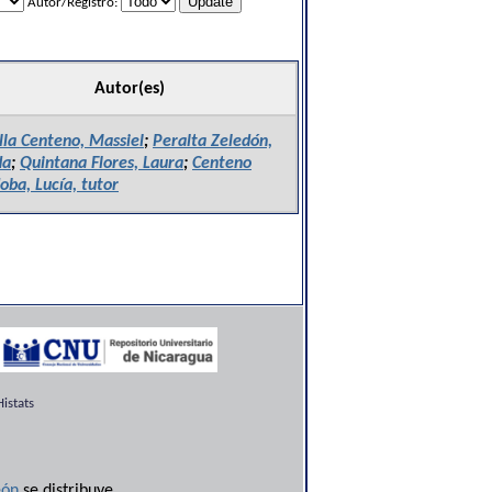
Autor/Registro:
Autor(es)
lla Centeno, Massiel
;
Peralta Zeledón,
da
;
Quintana Flores, Laura
;
Centeno
oba, Lucía, tutor
istats
ón
se distribuye