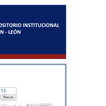
X
Y
Z