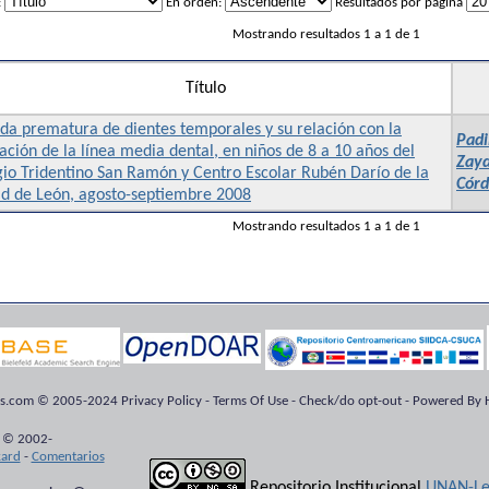
:
En orden:
Resultados por página
Mostrando resultados 1 a 1 de 1
Título
da prematura de dientes temporales y su relación con la
Padi
ación de la línea media dental, en niños de 8 a 10 años del
Zay
io Tridentino San Ramón y Centro Escolar Rubén Darío de la
Córd
ad de León, agosto-septiembre 2008
Mostrando resultados 1 a 1 de 1
ts.com © 2005-2024 Privacy Policy - Terms Of Use - Check/do opt-out - Powered By H
 © 2002-
kard
-
Comentarios
Repositorio Institucional
UNAN-Le