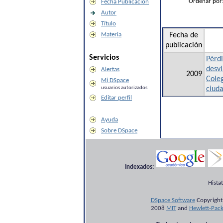
Ordenar por
Fecha Publicación
Autor
Título
Materia
Fecha de
publicación
Servicios
Pérdi
desvi
Alertas
2009
Coleg
Mi DSpace
usuarios autorizados
ciud
Editar perfil
Ayuda
Sobre DSpace
Indexados:
Hista
DSpace Software
Copyright
2008
MIT
and
Hewlett-Pac