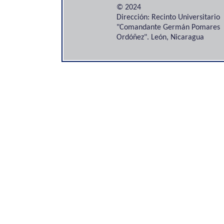
© 2024
Dirección: Recinto Universitario
"Comandante Germán Pomares
Ordóñez". León, Nicaragua