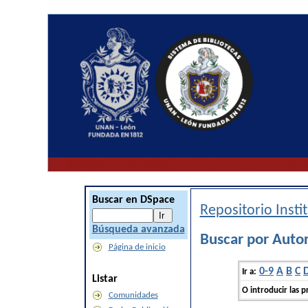
Buscar en DSpace
Repositorio Inst
Búsqueda avanzada
Buscar por Autor
Página de inicio
0-9
A
B
C
Ir a:
Listar
O introducir las p
Comunidades