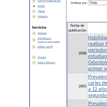
Fecha Publicación
Ordenar por:
Autor
Título
Materia
Fecha de
Servicios
publicación
Alertas
Habilida
Mi DSpace
usuarios autorizados
realizar
Editar perfil
periodon
2008
estudian
Ayuda
Odontol
Sobre DSpace
primer 
Prevalen
caries d
2003
a 12 año
segundo
Prevalen