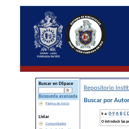
Buscar en DSpace
Repositorio Inst
Búsqueda avanzada
Buscar por Autor
Página de inicio
0-9
A
B
C
Ir a:
Listar
O introducir las p
Comunidades