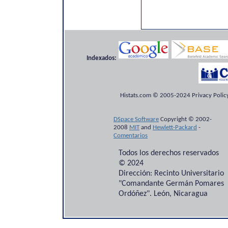
Indexados:
Histats.com © 2005-2024 Privacy Policy
DSpace Software
Copyright © 2002-
2008
MIT
and
Hewlett-Packard
-
Comentarios
Todos los derechos reservados
© 2024
Dirección: Recinto Universitario
"Comandante Germán Pomares
Ordóñez". León, Nicaragua