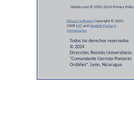
Histats.com © 2005-2024 Privacy Policy
DSpace Software
Copyright © 2002-
2008
MIT
and
Hewlett-Packard
-
Comentarios
Todos los derechos reservados
© 2024
Dirección: Recinto Universitario
"Comandante Germán Pomares
Ordóñez". León, Nicaragua