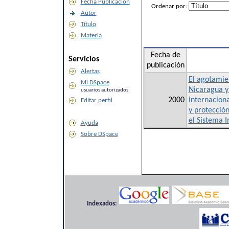
Fecha Publicación
Ordenar por:
Autor
Título
Materia
Fecha de
Servicios
publicación
Alertas
El agotamien
Mi DSpace
Nicaragua y
usuarios autorizados
2000
internacion
Editar perfil
y protecció
el Sistema 
Ayuda
Sobre DSpace
Indexados: