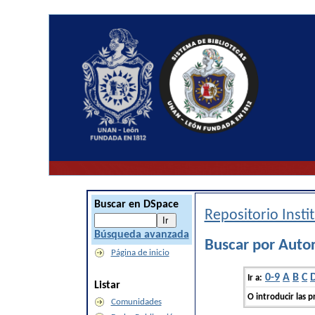
Buscar en DSpace
Repositorio Inst
Búsqueda avanzada
Buscar por Autor
Página de inicio
0-9
A
B
C
Ir a:
Listar
O introducir las p
Comunidades