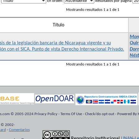
:
En orden:
Resultados por página
Mostrando resultados 1 a 1 de 1
Título
Monj
sis de la legislación bancaria de Nicaragua vigente y su
Quir
ión con el SICA. Punto de vista Derecho Internacional Privado.
Dor
Nést
Mostrando resultados 1 a 1 de 1
ts.com © 2005-2024 Privacy Policy - Terms Of Use - Check/do opt-out - Powered By H
 © 2002-
kard
-
Comentarios
Repositorio Institucional
UNAN-Le