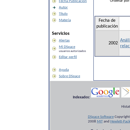
Ordenar por
Fecha Publicación
Autor
Título
Materia
Fecha de
publicación
Servicios
Análi
Alertas
2002
relac
Mi DSpace
usuarios autorizados
Editar perfil
Ayuda
Sobre DSpace
Indexados:
Hista
DSpace Software
Copyright
2008
MIT
and
Hewlett-Pac