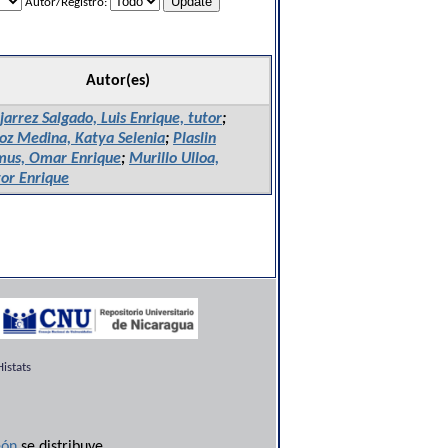
Autor/Registro:
Autor(es)
arrez Salgado, Luis Enrique, tutor
;
oz Medina, Katya Selenia
;
Plaslin
mus, Omar Enrique
;
Murillo Ulloa,
or Enrique
istats
ón
se distribuye