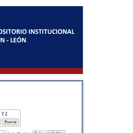
X
Y
Z