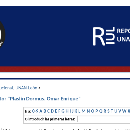
itucional, UNAN-León
>
tor "Plaslin Dormus, Omar Enrique"
0-9
A
B
C
D
E
F
G
H
I
J
K
L
M
N
O
P
Q
R
S
T
U
V
W
Ir a:
O introducir las primeras letras: