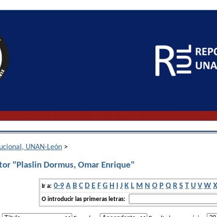
itucional, UNAN-León
>
tor "Plaslin Dormus, Omar Enrique"
0-9
A
B
C
D
E
F
G
H
I
J
K
L
M
N
O
P
Q
R
S
T
U
V
W
Ir a:
O introducir las primeras letras: