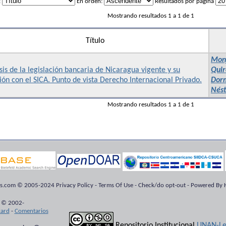
:
En orden:
Resultados por página
Mostrando resultados 1 a 1 de 1
Título
Monj
sis de la legislación bancaria de Nicaragua vigente y su
Quir
ión con el SICA. Punto de vista Derecho Internacional Privado.
Dor
Nést
Mostrando resultados 1 a 1 de 1
ts.com © 2005-2024 Privacy Policy - Terms Of Use - Check/do opt-out - Powered By H
 © 2002-
kard
-
Comentarios
Repositorio Institucional
UNAN-Le