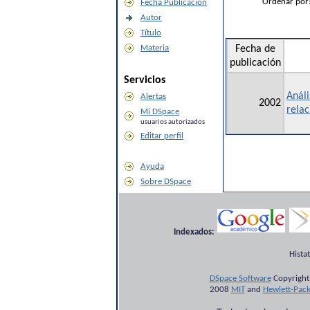
Ordenar por
Fecha Publicación
Autor
Título
Materia
Fecha de
publicación
Servicios
Análi
Alertas
2002
relac
Mi DSpace
usuarios autorizados
Editar perfil
Ayuda
Sobre DSpace
Indexados:
Hista
DSpace Software
Copyright
2008
MIT
and
Hewlett-Pac