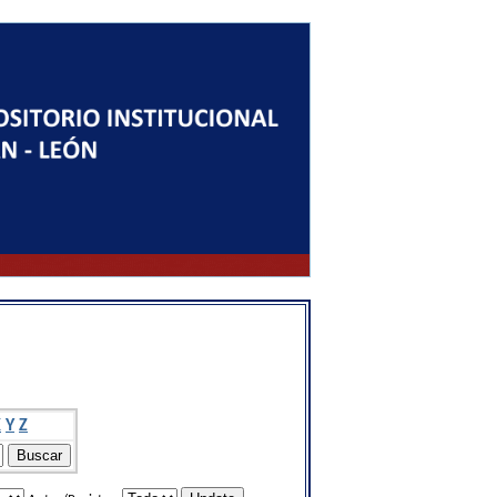
X
Y
Z