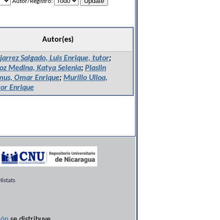
Autor/Registro:
Autor(es)
arrez Salgado, Luis Enrique, tutor
;
oz Medina, Katya Selenia
;
Plaslin
mus, Omar Enrique
;
Murillo Ulloa,
or Enrique
istats
ón
se distribuye