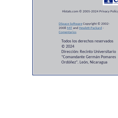
Histats.com © 2005-2024 Privacy Policy
DSpace Software
Copyright © 2002-
2008
MIT
and
Hewlett-Packard
-
Comentarios
Todos los derechos reservados
© 2024
Dirección: Recinto Universitario
"Comandante Germán Pomares
Ordóñez". León, Nicaragua