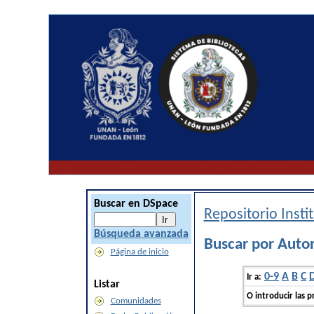
Buscar en DSpace
Repositorio Inst
Búsqueda avanzada
Buscar por Auto
Página de inicio
0-9
A
B
C
Ir a:
Listar
O introducir las p
Comunidades