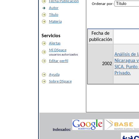
Fecha Publicación
Ordenar por:
Autor
Título
Materia
Fecha de
Servicios
publicación
Alertas
Mi DSpace
Análisis de 
usuarios autorizados
Nicaragua vi
Editar perfil
2002
SICA. Punto 
Privado.
Ayuda
Sobre DSpace
Indexados: