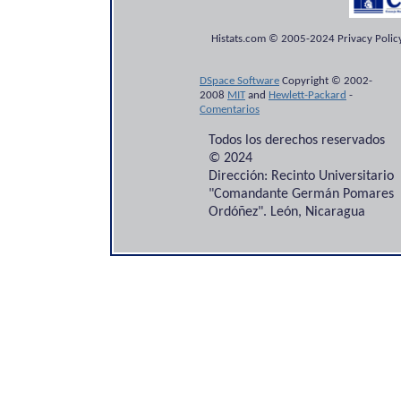
Histats.com © 2005-2024 Privacy Policy
DSpace Software
Copyright © 2002-
2008
MIT
and
Hewlett-Packard
-
Comentarios
Todos los derechos reservados
© 2024
Dirección: Recinto Universitario
"Comandante Germán Pomares
Ordóñez". León, Nicaragua