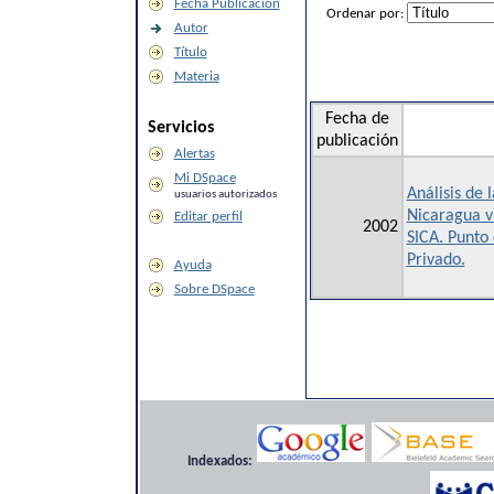
Fecha Publicación
Ordenar por:
Autor
Título
Materia
Fecha de
Servicios
publicación
Alertas
Mi DSpace
Análisis de 
usuarios autorizados
Nicaragua vi
Editar perfil
2002
SICA. Punto 
Privado.
Ayuda
Sobre DSpace
Indexados: