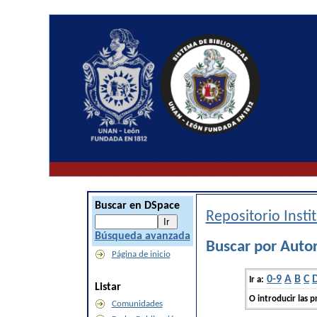
Buscar en DSpace
Repositorio Inst
Búsqueda avanzada
Buscar por Auto
Página de inicio
0-9
A
B
C
Ir a:
Listar
O introducir las p
Comunidades