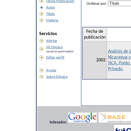
Fecha Publicación
Ordenar por:
Autor
Título
Materia
Fecha de
Servicios
publicación
Alertas
Mi DSpace
Análisis de 
usuarios autorizados
Nicaragua vi
Editar perfil
2002
SICA. Punto 
Privado.
Ayuda
Sobre DSpace
Indexados: