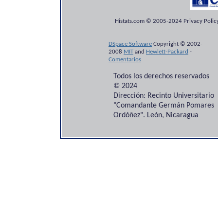
Histats.com © 2005-2024 Privacy Policy
DSpace Software
Copyright © 2002-
2008
MIT
and
Hewlett-Packard
-
Comentarios
Todos los derechos reservados
© 2024
Dirección: Recinto Universitario
"Comandante Germán Pomares
Ordóñez". León, Nicaragua