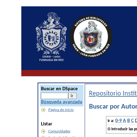
Buscar en DSpace
Repositorio Inst
Búsqueda avanzada
Buscar por Auto
Página de inicio
0-9
A
B
C
Ir a:
Listar
O introducir las p
Comunidades