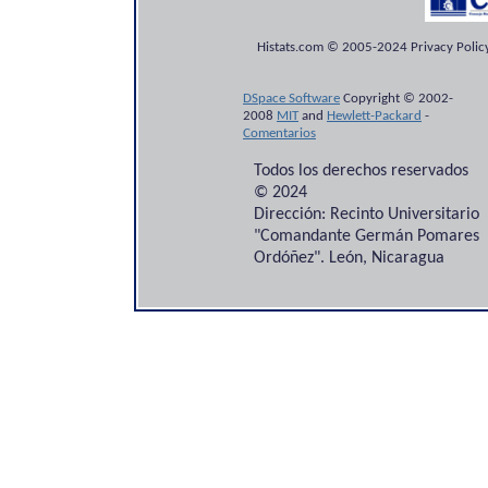
Histats.com © 2005-2024 Privacy Policy
DSpace Software
Copyright © 2002-
2008
MIT
and
Hewlett-Packard
-
Comentarios
Todos los derechos reservados
© 2024
Dirección: Recinto Universitario
"Comandante Germán Pomares
Ordóñez". León, Nicaragua