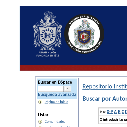
Buscar en DSpace
Repositorio Inst
Búsqueda avanzada
Buscar por Auto
Página de inicio
0-9
A
B
C
Ir a:
Listar
O introducir las p
Comunidades