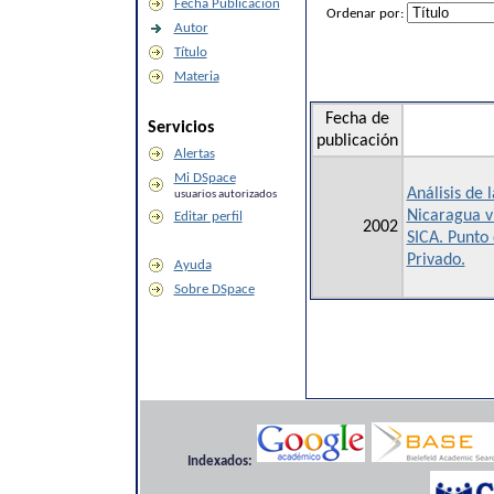
Fecha Publicación
Ordenar por:
Autor
Título
Materia
Fecha de
Servicios
publicación
Alertas
Mi DSpace
Análisis de 
usuarios autorizados
Nicaragua vi
Editar perfil
2002
SICA. Punto 
Privado.
Ayuda
Sobre DSpace
Indexados: