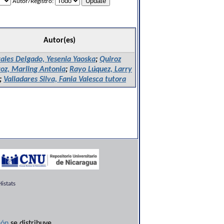
Autor/Registro:
Autor(es)
ales Delgado, Yesenia Yaoska
;
Quiroz
oz, Marling Antonia
;
Rayo Lúquez, Larry
;
Valladares Silva, Fania Valesca tutora
istats
ón
se distribuye