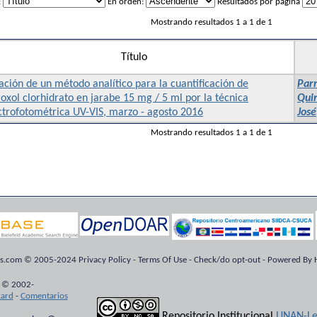
:
En orden:
Resultados por página
Mostrando resultados 1 a 1 de 1
Título
ación de un método analítico para la cuantificación de
Parr
xol clorhidrato en jarabe 15 mg / 5 ml por la técnica
Quir
ctrofotométrica UV-VIS, marzo - agosto 2016
José
Mostrando resultados 1 a 1 de 1
ts.com © 2005-2024 Privacy Policy - Terms Of Use - Check/do opt-out - Powered By H
 © 2002-
kard
-
Comentarios
Repositorio Institucional
UNAN-Le