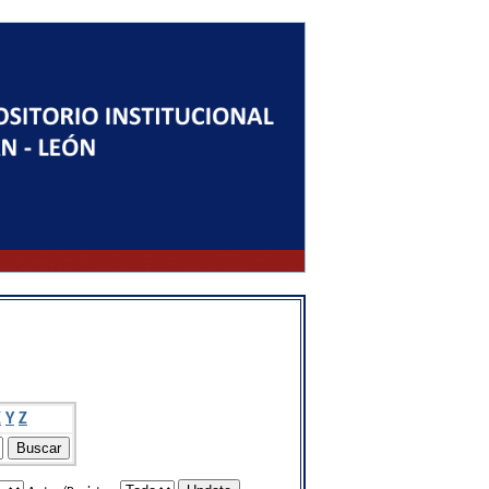
X
Y
Z