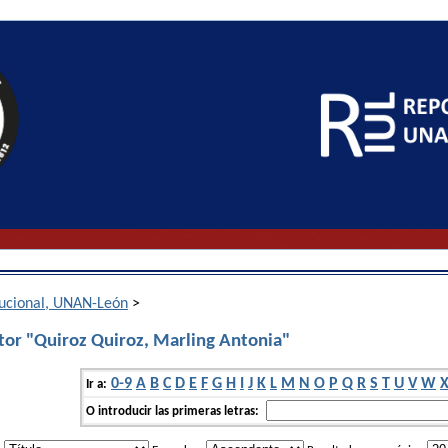
itucional, UNAN-León
>
tor "Quiroz Quiroz, Marling Antonia"
0-9
A
B
C
D
E
F
G
H
I
J
K
L
M
N
O
P
Q
R
S
T
U
V
W
Ir a:
O introducir las primeras letras: