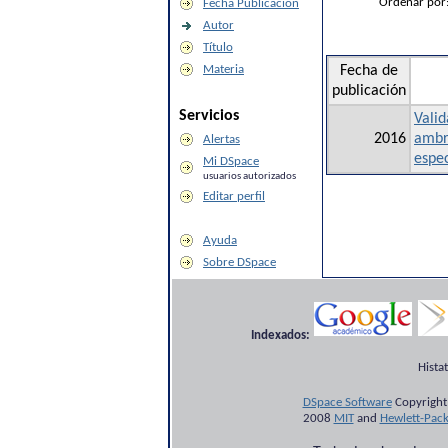
Ordenar por
Fecha Publicación
Autor
Título
Materia
Fecha de
publicación
Servicios
Valid
2016
ambro
Alertas
espe
Mi DSpace
usuarios autorizados
Editar perfil
Ayuda
Sobre DSpace
Indexados:
Hista
DSpace Software
Copyright
2008
MIT
and
Hewlett-Pac