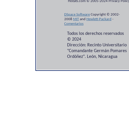
Histats.com © 2005-2024 Privacy Policy
DSpace Software
Copyright © 2002-
2008
MIT
and
Hewlett-Packard
-
Comentarios
Todos los derechos reservados
© 2024
Dirección: Recinto Universitario
"Comandante Germán Pomares
Ordóñez". León, Nicaragua