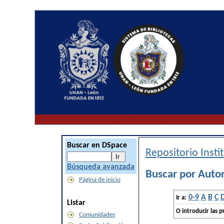
Buscar en DSpace
Repositorio Inst
Búsqueda avanzada
Buscar por Autor
Página de inicio
0-9
A
B
C
Ir a:
Listar
O introducir las p
Comunidades