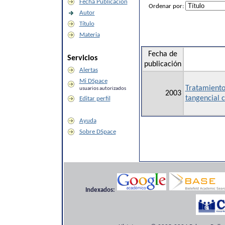
Fecha Publicación
Ordenar por:
Autor
Título
Materia
Fecha de
Servicios
publicación
Alertas
Mi DSpace
Tratamiento 
usuarios autorizados
2003
tangencial
Editar perfil
Ayuda
Sobre DSpace
Indexados: