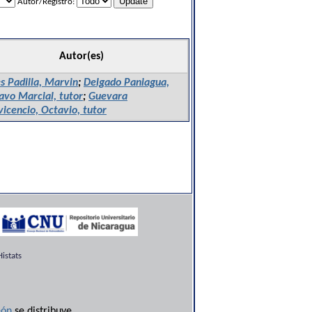
Autor/Registro:
Autor(es)
s Padilla, Marvin
;
Delgado Paniagua,
avo Marcial, tutor
;
Guevara
vicencio, Octavio, tutor
istats
ón
se distribuye