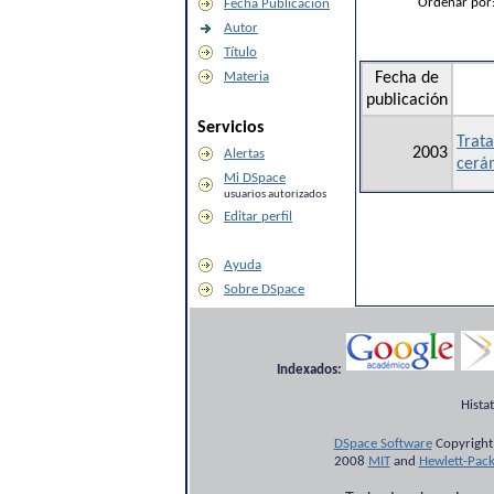
Ordenar por
Fecha Publicación
Autor
Título
Materia
Fecha de
publicación
Servicios
Trat
2003
Alertas
cerá
Mi DSpace
usuarios autorizados
Editar perfil
Ayuda
Sobre DSpace
Indexados:
Hista
DSpace Software
Copyright
2008
MIT
and
Hewlett-Pac