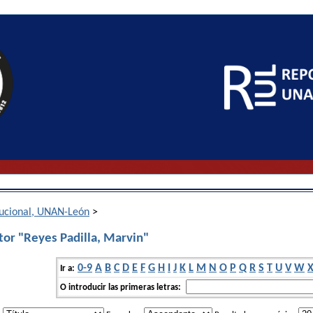
itucional, UNAN-León
>
tor "Reyes Padilla, Marvin"
0-9
A
B
C
D
E
F
G
H
I
J
K
L
M
N
O
P
Q
R
S
T
U
V
W
Ir a:
O introducir las primeras letras: