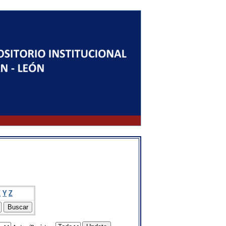
X
Y
Z