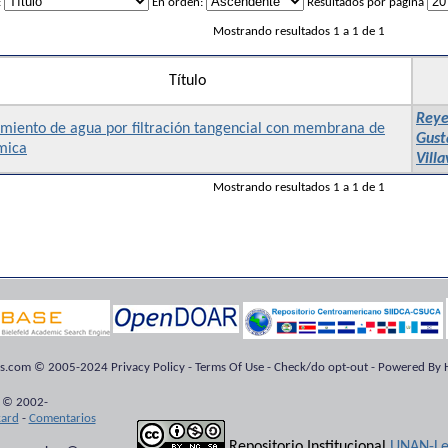
:
En orden:
Resultados por página
Mostrando resultados 1 a 1 de 1
Título
Reye
amiento de agua por filtración tangencial con membrana de
Gust
mica
Villa
Mostrando resultados 1 a 1 de 1
ts.com © 2005-2024 Privacy Policy - Terms Of Use - Check/do opt-out - Powered By H
 © 2002-
kard
-
Comentarios
Repositorio Institucional
UNAN-Le