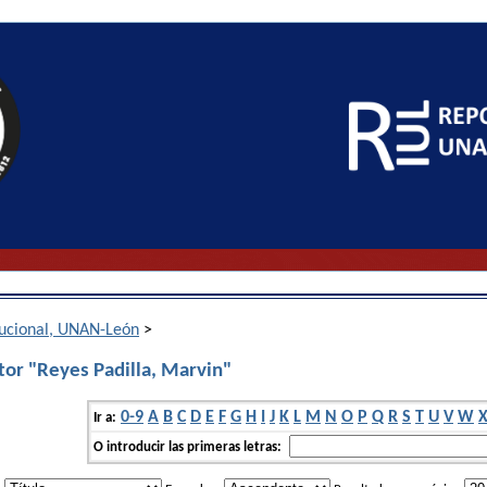
itucional, UNAN-León
>
tor "Reyes Padilla, Marvin"
0-9
A
B
C
D
E
F
G
H
I
J
K
L
M
N
O
P
Q
R
S
T
U
V
W
Ir a:
O introducir las primeras letras: