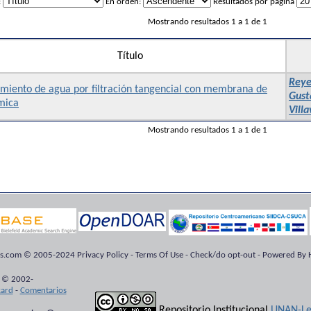
:
En orden:
Resultados por página
Mostrando resultados 1 a 1 de 1
Título
Reye
amiento de agua por filtración tangencial con membrana de
Gust
mica
Villa
Mostrando resultados 1 a 1 de 1
ts.com © 2005-2024 Privacy Policy - Terms Of Use - Check/do opt-out - Powered By H
 © 2002-
kard
-
Comentarios
Repositorio Institucional
UNAN-Le