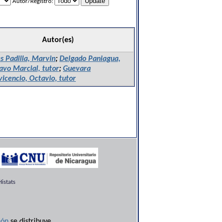
Autor/Registro:
Autor(es)
s Padilla, Marvin
;
Delgado Paniagua,
avo Marcial, tutor
;
Guevara
vicencio, Octavio, tutor
istats
ón
se distribuye