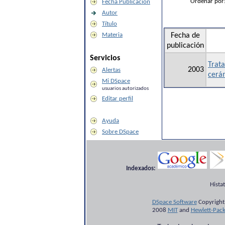
Ordenar por
Fecha Publicación
Autor
Título
Materia
Fecha de
publicación
Servicios
Trat
2003
Alertas
cerá
Mi DSpace
usuarios autorizados
Editar perfil
Ayuda
Sobre DSpace
Indexados:
Hista
DSpace Software
Copyright
2008
MIT
and
Hewlett-Pac