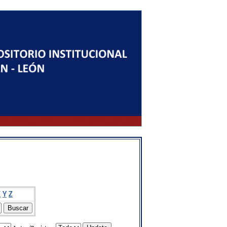
X
Y
Z