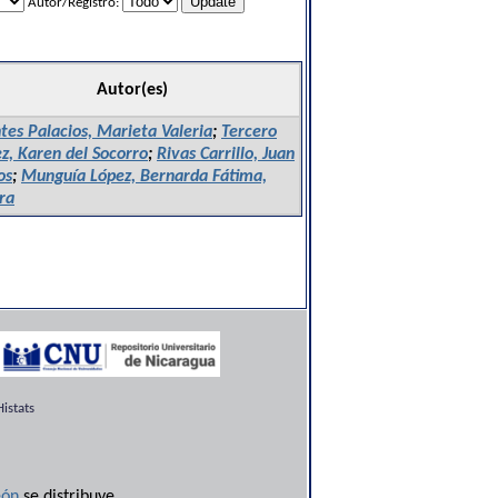
Autor/Registro:
Autor(es)
es Palacios, Marieta Valeria
;
Tercero
z, Karen del Socorro
;
Rivas Carrillo, Juan
os
;
Munguía López, Bernarda Fátima,
ra
istats
ón
se distribuye