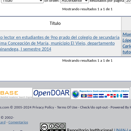
:
En orden:
Resultados por página
Mostrando resultados 1 a 1 de 1
Título
Mont
o lector en estudiantes de 9no grado del colegio de secundaria
Lópe
sima Concepción de María, municipio El Viejo, departamento
Carl
hinandega, I semestre 2014
tuto
Mostrando resultados 1 a 1 de 1
ts.com © 2005-2024 Privacy Policy - Terms Of Use - Check/do opt-out - Powered By H
 © 2002-
kard
-
Comentarios
Repositorio Institucional
UNAN-Le