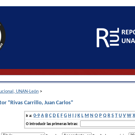
itucional, UNAN-León
>
or "Rivas Carrillo, Juan Carlos"
0-9
A
B
C
D
E
F
G
H
I
J
K
L
M
N
O
P
Q
R
S
T
U
V
W
Ir a:
O introducir las primeras letras: