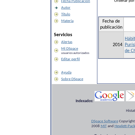
Ordenar por
Fecha Publicación
Autor
Título
Materia
Fecha de
publicación
Servicios
Hábit
Alertas
2014
Purí
Mi DSpace
de C
usuarios autorizados
Editar perfil
Ayuda
Sobre DSpace
Indexados:
Hista
DSpace Software
Copyright
2008
MIT
and
Hewlett-Pac