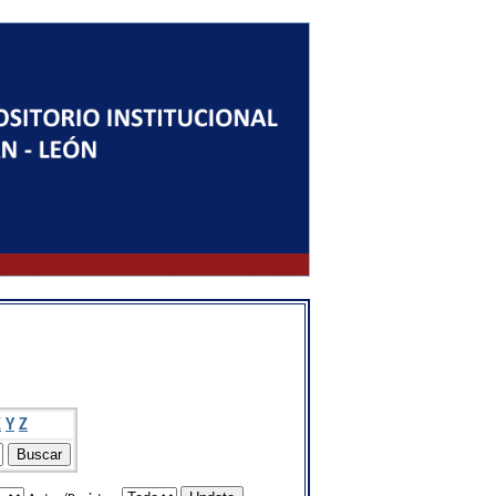
X
Y
Z