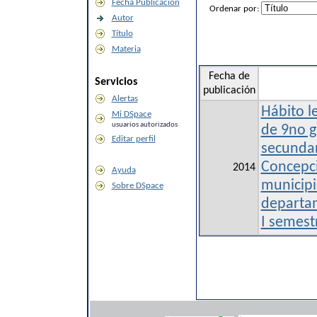
Fecha Publicación
Ordenar por:
Autor
Título
Materia
Fecha de
Servicios
publicación
Alertas
Hábito l
Mi DSpace
usuarios autorizados
de 9no g
Editar perfil
secundar
Concepci
2014
Ayuda
municipio
Sobre DSpace
departa
I semest