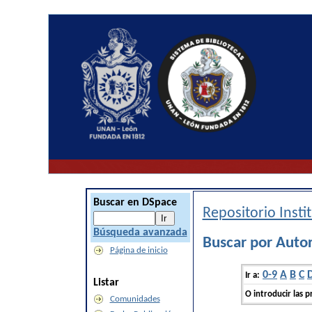
Buscar en DSpace
Repositorio Inst
Búsqueda avanzada
Buscar por Autor 
Página de inicio
0-9
A
B
C
Ir a:
Listar
O introducir las p
Comunidades