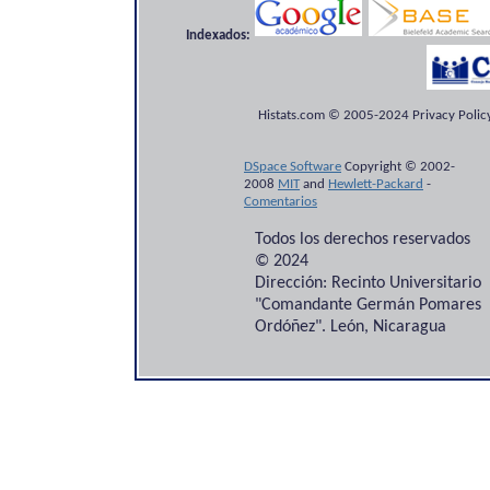
Indexados:
Histats.com © 2005-2024 Privacy Policy
DSpace Software
Copyright © 2002-
2008
MIT
and
Hewlett-Packard
-
Comentarios
Todos los derechos reservados
© 2024
Dirección: Recinto Universitario
"Comandante Germán Pomares
Ordóñez". León, Nicaragua