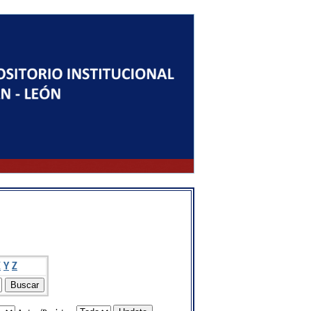
X
Y
Z