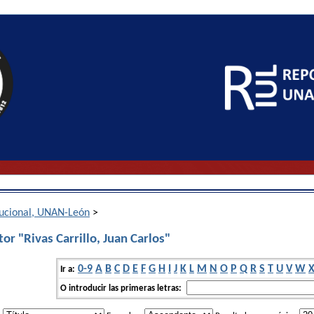
itucional, UNAN-León
>
or "Rivas Carrillo, Juan Carlos"
0-9
A
B
C
D
E
F
G
H
I
J
K
L
M
N
O
P
Q
R
S
T
U
V
W
Ir a:
O introducir las primeras letras: