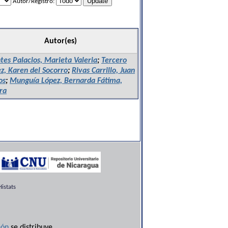
Autor/Registro:
Autor(es)
es Palacios, Marieta Valeria
;
Tercero
z, Karen del Socorro
;
Rivas Carrillo, Juan
os
;
Munguía López, Bernarda Fátima,
ra
istats
ón
se distribuye