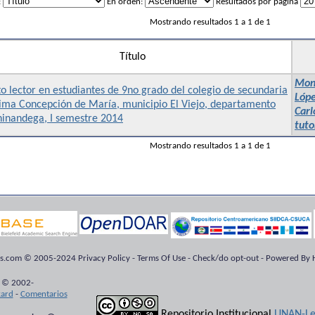
:
En orden:
Resultados por página
Mostrando resultados 1 a 1 de 1
Título
Mont
o lector en estudiantes de 9no grado del colegio de secundaria
Lópe
sima Concepción de María, municipio El Viejo, departamento
Carl
hinandega, I semestre 2014
tuto
Mostrando resultados 1 a 1 de 1
ts.com © 2005-2024 Privacy Policy - Terms Of Use - Check/do opt-out - Powered By H
 © 2002-
kard
-
Comentarios
Repositorio Institucional
UNAN-Le