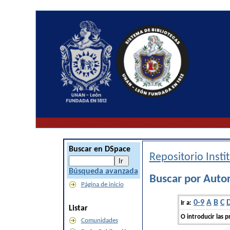
Buscar en DSpace
Repositorio Inst
Búsqueda avanzada
Buscar por Auto
Página de inicio
0-9
A
B
C
Ir a:
Listar
O introducir las p
Comunidades