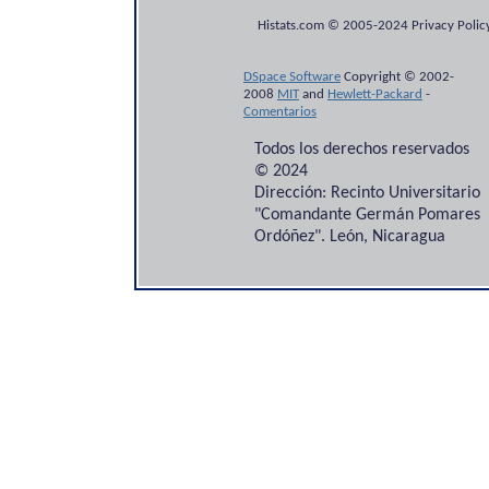
Histats.com © 2005-2024 Privacy Policy
DSpace Software
Copyright © 2002-
2008
MIT
and
Hewlett-Packard
-
Comentarios
Todos los derechos reservados
© 2024
Dirección: Recinto Universitario
"Comandante Germán Pomares
Ordóñez". León, Nicaragua