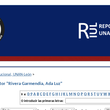
itucional, UNAN-León
>
tor "Rivera Garmendia, Ada Luz"
0-9
A
B
C
D
E
F
G
H
I
J
K
L
M
N
O
P
Q
R
S
T
U
V
W
Ir a:
O introducir las primeras letras: