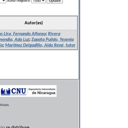
Autor/Registro:
Autor(es)
os Lira, Fernando Alfonso
;
Rivera
endia, Ada Luz
;
Zapata Pulido, Yesenia
ía
;
Martínez Delgadillo, Aldo René, tutor
istats
ón
se distribuye