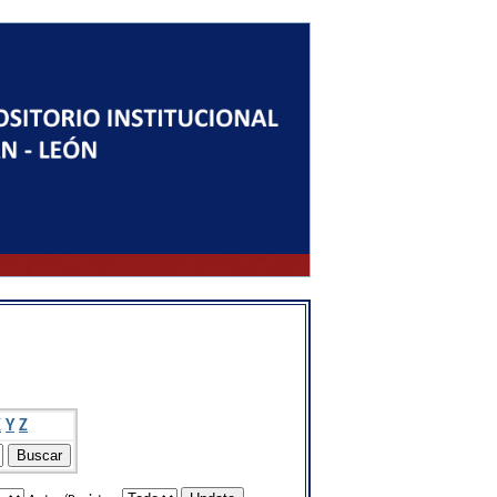
X
Y
Z