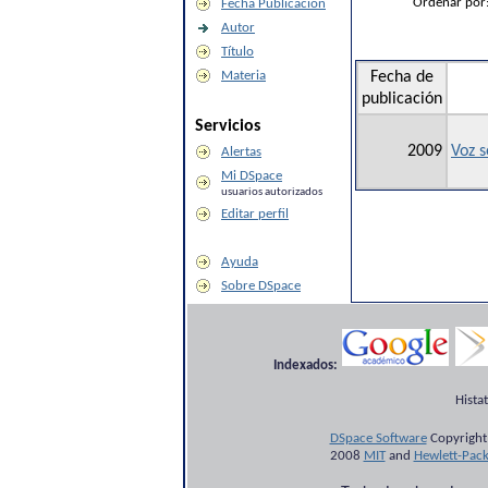
Ordenar por
Fecha Publicación
Autor
Título
Materia
Fecha de
publicación
Servicios
2009
Voz s
Alertas
Mi DSpace
usuarios autorizados
Editar perfil
Ayuda
Sobre DSpace
Indexados:
Hista
DSpace Software
Copyright
2008
MIT
and
Hewlett-Pac