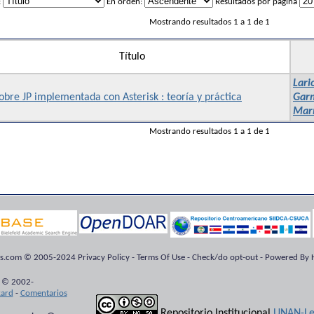
:
En orden:
Resultados por página
Mostrando resultados 1 a 1 de 1
Título
Lari
obre JP implementada con Asterisk : teoría y práctica
Garm
Mar
Mostrando resultados 1 a 1 de 1
ts.com © 2005-2024 Privacy Policy - Terms Of Use - Check/do opt-out - Powered By H
 © 2002-
kard
-
Comentarios
Repositorio Institucional
UNAN-Le