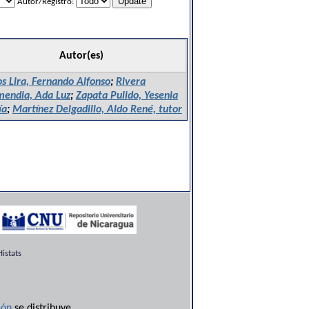
Autor/Registro:
Autor(es)
os Lira, Fernando Alfonso
;
Rivera
endia, Ada Luz
;
Zapata Pulido, Yesenia
ía
;
Martínez Delgadillo, Aldo René, tutor
istats
ón
se distribuye