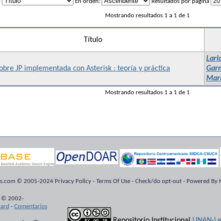
:
En orden:
Resultados por página
Mostrando resultados 1 a 1 de 1
Título
Lari
obre JP implementada con Asterisk : teoría y práctica
Garm
Mar
Mostrando resultados 1 a 1 de 1
ts.com © 2005-2024 Privacy Policy - Terms Of Use - Check/do opt-out - Powered By H
 © 2002-
kard
-
Comentarios
Repositorio Institucional
UNAN-Le