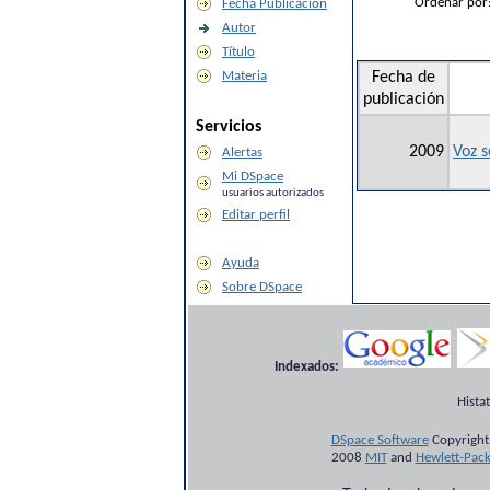
Ordenar por
Fecha Publicación
Autor
Título
Materia
Fecha de
publicación
Servicios
2009
Voz s
Alertas
Mi DSpace
usuarios autorizados
Editar perfil
Ayuda
Sobre DSpace
Indexados:
Hista
DSpace Software
Copyright
2008
MIT
and
Hewlett-Pac