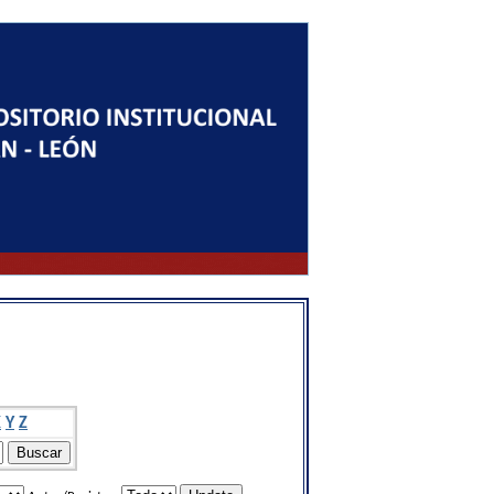
X
Y
Z