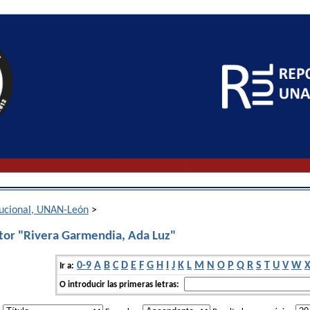
itucional, UNAN-León
>
tor "Rivera Garmendia, Ada Luz"
0-9
A
B
C
D
E
F
G
H
I
J
K
L
M
N
O
P
Q
R
S
T
U
V
W
Ir a:
O introducir las primeras letras: