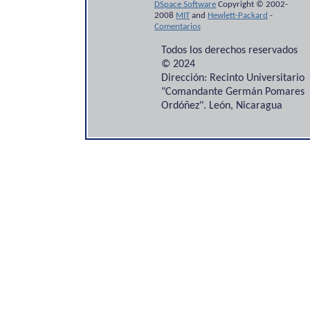
DSpace Software
Copyright © 2002-
2008
MIT
and
Hewlett-Packard
-
Comentarios
Todos los derechos reservados
© 2024
Dirección: Recinto Universitario
"Comandante Germán Pomares
Ordóñez". León, Nicaragua