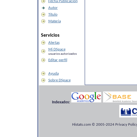
Fecha Publicación
Autor
Título
Materia
Servicios
Alertas
Mi DSpace
usuarios autorizados
Editar perfil
Ayuda
Sobre DSpace
Indexados:
Histats.com © 2005-2024 Privacy Policy