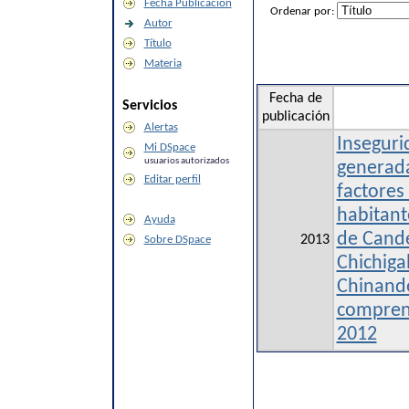
Fecha Publicación
Ordenar por:
Autor
Título
Materia
Fecha de
Servicios
publicación
Alertas
Inseguri
Mi DSpace
usuarios autorizados
generada
Editar perfil
factores
habitant
Ayuda
de Cande
2013
Sobre DSpace
Chichiga
Chinande
compren
2012