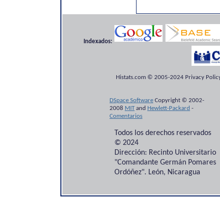
Indexados:
Histats.com © 2005-2024 Privacy Policy
DSpace Software
Copyright © 2002-
2008
MIT
and
Hewlett-Packard
-
Comentarios
Todos los derechos reservados
© 2024
Dirección: Recinto Universitario
"Comandante Germán Pomares
Ordóñez". León, Nicaragua