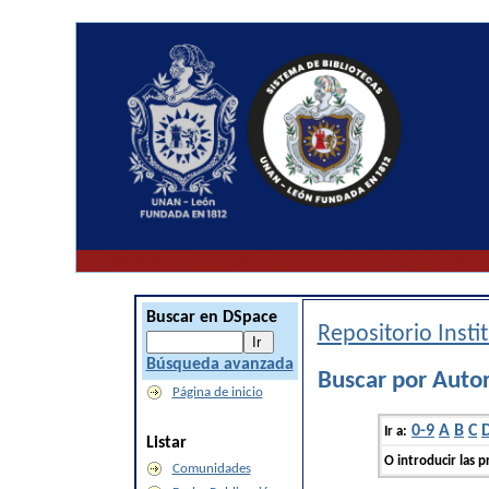
Buscar en DSpace
Repositorio Inst
Búsqueda avanzada
Buscar por Autor
Página de inicio
0-9
A
B
C
Ir a:
Listar
O introducir las p
Comunidades