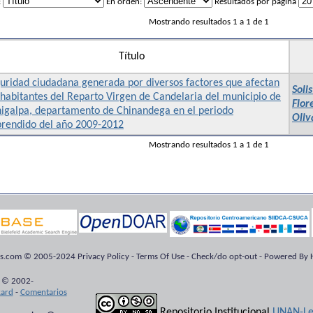
:
En orden:
Resultados por página
Mostrando resultados 1 a 1 de 1
Título
uridad ciudadana generada por diversos factores que afectan
Soli
 habitantes del Reparto Virgen de Candelaria del municipio de
Flor
higalpa, departamento de Chinandega en el periodo
Oliv
rendido del año 2009-2012
Mostrando resultados 1 a 1 de 1
ts.com © 2005-2024 Privacy Policy - Terms Of Use - Check/do opt-out - Powered By H
 © 2002-
kard
-
Comentarios
Repositorio Institucional
UNAN-Le