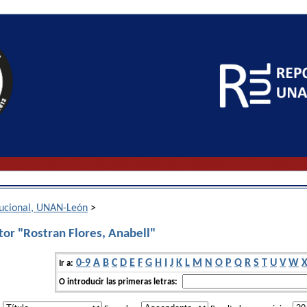
itucional, UNAN-León
>
tor "Rostran Flores, Anabell"
0-9
A
B
C
D
E
F
G
H
I
J
K
L
M
N
O
P
Q
R
S
T
U
V
W
Ir a:
O introducir las primeras letras: