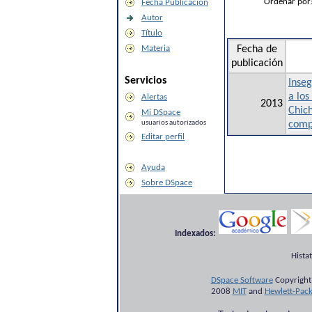
Ordenar por
Fecha Publicación
Autor
Título
Materia
Fecha de
publicación
Servicios
Inseg
a los
Alertas
2013
Chic
Mi DSpace
usuarios autorizados
comp
Editar perfil
Ayuda
Sobre DSpace
Indexados:
Hista
DSpace Software
Copyright
2008
MIT
and
Hewlett-Pac