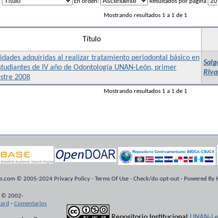
:
En orden:
Resultados por página
Mostrando resultados 1 a 1 de 1
Título
idades adquiridas al realizar tratamiento periodontal básico en
Salg
estudiantes de IV año de Odontología UNAN-León, primer
Riva
stre 2008
Mostrando resultados 1 a 1 de 1
ts.com © 2005-2024 Privacy Policy - Terms Of Use - Check/do opt-out - Powered By H
 © 2002-
kard
-
Comentarios
Repositorio Institucional
UNAN-Le