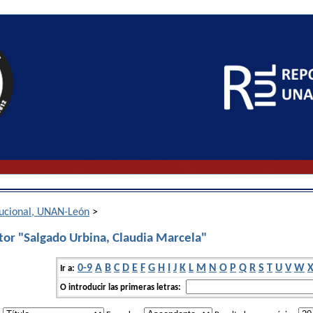
itucional, UNAN-León
>
tor "Salgado Urbina, Claudia Marcela"
0-9
A
B
C
D
E
F
G
H
I
J
K
L
M
N
O
P
Q
R
S
T
U
V
W
Ir a:
O introducir las primeras letras: