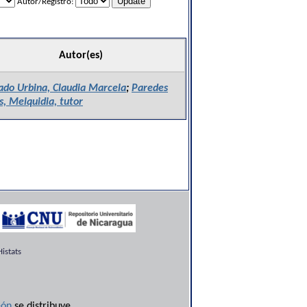
Autor/Registro:
Autor(es)
ado Urbina, Claudia Marcela
;
Paredes
s, Melquidia, tutor
istats
ón
se distribuye