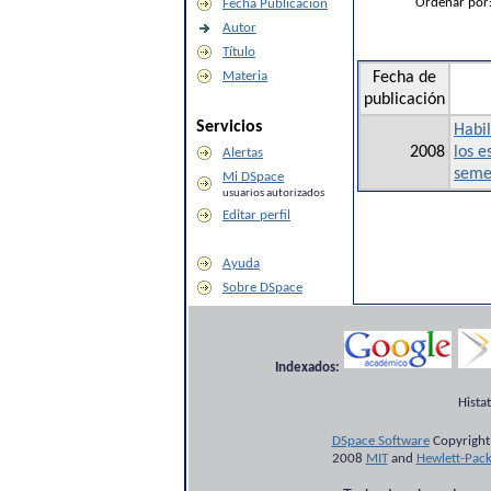
Ordenar por
Fecha Publicación
Autor
Título
Materia
Fecha de
publicación
Servicios
Habil
2008
los 
Alertas
seme
Mi DSpace
usuarios autorizados
Editar perfil
Ayuda
Sobre DSpace
Indexados:
Hista
DSpace Software
Copyright
2008
MIT
and
Hewlett-Pac