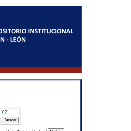
X
Y
Z