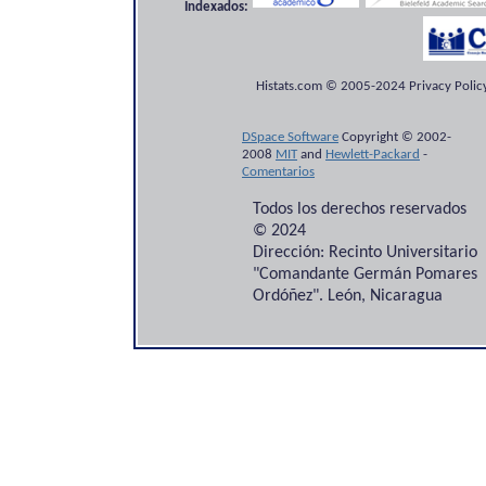
Indexados:
Histats.com © 2005-2024 Privacy Policy
DSpace Software
Copyright © 2002-
2008
MIT
and
Hewlett-Packard
-
Comentarios
Todos los derechos reservados
© 2024
Dirección: Recinto Universitario
"Comandante Germán Pomares
Ordóñez". León, Nicaragua