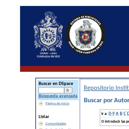
Buscar en DSpace
Repositorio Inst
Búsqueda avanzada
Buscar por Autor
Página de inicio
0-9
A
B
C
Ir a:
Listar
O introducir las p
Comunidades