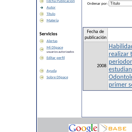
Fecha Publicación
Ordenar por:
Autor
Título
Materia
Fecha de
Servicios
publicación
Alertas
Habilida
Mi DSpace
usuarios autorizados
realizar
Editar perfil
periodon
2008
estudian
Ayuda
Odontol
Sobre DSpace
primer 