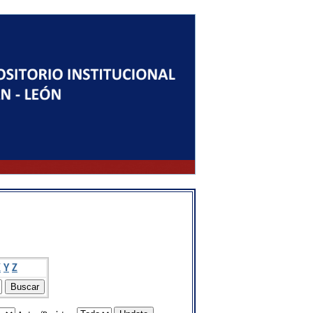
X
Y
Z