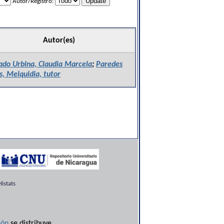
Autor/Registro:
Autor(es)
ado Urbina, Claudia Marcela
;
Paredes
s, Melquidia, tutor
istats
ón
se distribuye