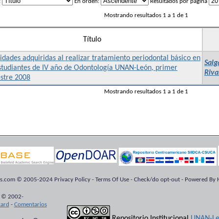
:
En orden:
Resultados por página
Mostrando resultados 1 a 1 de 1
Título
idades adquiridas al realizar tratamiento periodontal básico en
Salg
estudiantes de IV año de Odontología UNAN-León, primer
Riva
stre 2008
Mostrando resultados 1 a 1 de 1
ts.com © 2005-2024 Privacy Policy - Terms Of Use - Check/do opt-out - Powered By H
 © 2002-
kard
-
Comentarios
Repositorio Institucional
UNAN-Le