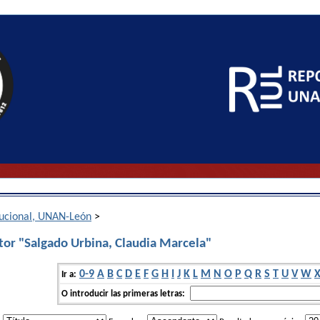
itucional, UNAN-León
>
tor "Salgado Urbina, Claudia Marcela"
0-9
A
B
C
D
E
F
G
H
I
J
K
L
M
N
O
P
Q
R
S
T
U
V
W
Ir a:
O introducir las primeras letras: