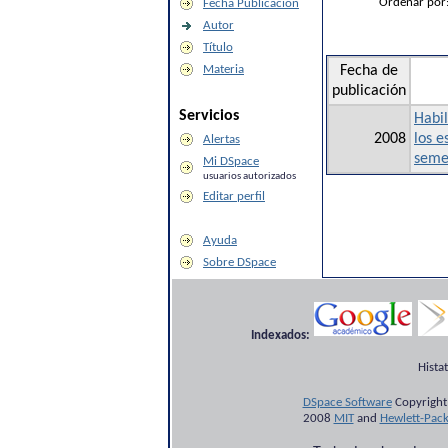
Ordenar por
Fecha Publicación
Autor
Título
Materia
Fecha de
publicación
Servicios
Habil
2008
los 
Alertas
seme
Mi DSpace
usuarios autorizados
Editar perfil
Ayuda
Sobre DSpace
Indexados:
Hista
DSpace Software
Copyright
2008
MIT
and
Hewlett-Pac