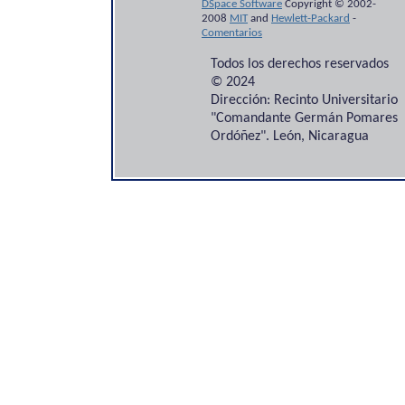
DSpace Software
Copyright © 2002-
2008
MIT
and
Hewlett-Packard
-
Comentarios
Todos los derechos reservados
© 2024
Dirección: Recinto Universitario
"Comandante Germán Pomares
Ordóñez". León, Nicaragua