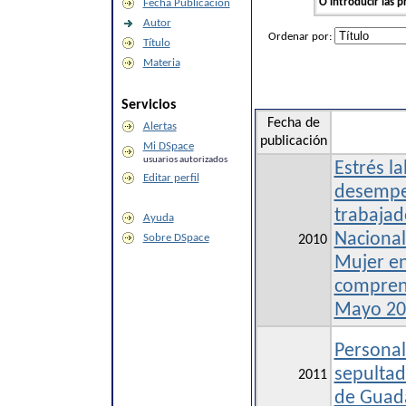
O introducir las p
Fecha Publicación
Autor
Ordenar por:
Título
Materia
Servicios
Fecha de
Alertas
publicación
Mi DSpace
usuarios autorizados
Estrés la
Editar perfil
desempe
trabajad
Ayuda
Nacional
Sobre DSpace
2010
Mujer en
compren
Mayo 20
Personal
sepultad
2011
de Guad