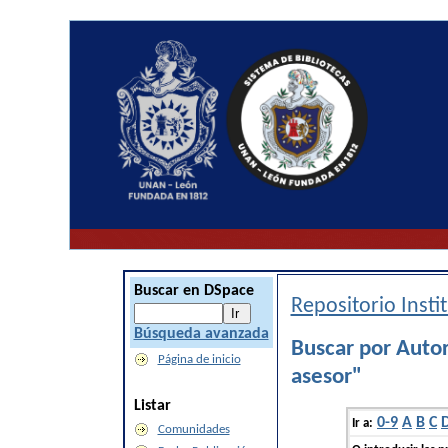
Buscar en DSpace
Repositorio Inst
Búsqueda avanzada
Buscar por Auto
Página de inicio
asesor"
Listar
0-9
A
B
C
Ir a:
Comunidades